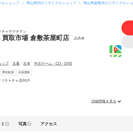
クルショップ
岡山県内のリサイクルショップ
岡山県倉敷市のリサイクルシ
キチャヤマチテン
 買取市場 倉敷茶屋町店
共有
ョップ
古着
古本
中古ゲーム・CD・DVD
男性歓迎
出張買取
ッツチャチャ店内1F
詳細情報を見る
コミ
写真
アクセス
9
8