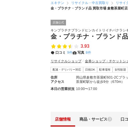
エキテン
リサイクル・中古買取り
リサイ
金・プラチナ・ブランド品 買取市場 倉敷茶屋町店
店舗公式
キンプラチナブランドヒンカイトリイチバクラシ
金・プラチナ・ブランド品
3.93
口コミ
9件
写真
8件
リサイクルショップ
金券ショップ・チケットシ
配達・デリバリー対応
日祝OK
駐車場有
女性歓迎
住所
岡山県倉敷市茶屋町601-2Cプラ
アクセス
茶屋町駅から徒歩9分（670m）
本日の営業状況
10:00〜17:00
店舗情報
商品・サービス
口
3