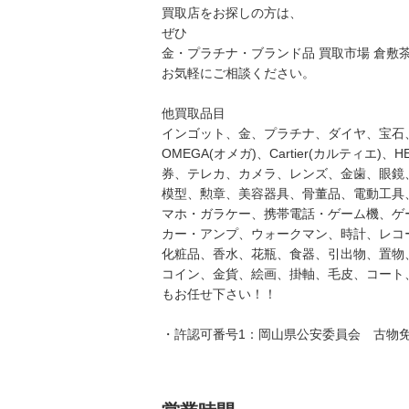
買取店をお探しの方は、
ぜひ
金・プラチナ・ブランド品 買取市場 倉敷
お気軽にご相談ください。
他買取品目
インゴット、金、プラチナ、ダイヤ、宝石、
OMEGA(オメガ)、Cartier(カルティエ)、H
券、テレカ、カメラ、レンズ、金歯、眼鏡
模型、勲章、美容器具、骨董品、電動工具
マホ・ガラケー、携帯電話・ゲーム機、ゲ
カー・アンプ、ウォークマン、時計、レコ
化粧品、香水、花瓶、食器、引出物、置物
コイン、金貨、絵画、掛軸、毛皮、コート
もお任せ下さい！！
・許認可番号1：岡山県公安委員会 古物免許番