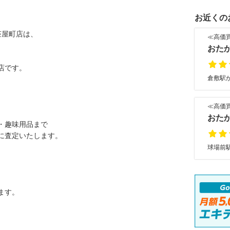
お近くの
茶屋町店は、
≪高価
おた
店です。
倉敷駅か
≪高価
おた
・趣味用品まで
に査定いたします。
球場前駅
ます。