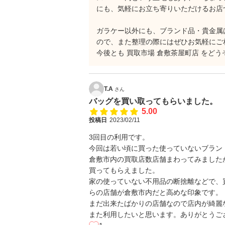
にも、気軽にお立ち寄りいただけるお店
ガラケー以外にも、ブランド品・貴金属
ので、また整理の際にはぜひお気軽にご
今後とも 買取市場 倉敷茶屋町店 をど
T.A
さん
バッグを買い取ってもらいました。
5.00
投稿日
2023/02/11
3回目の利用です。
今回は若い頃に買った使っていないブラン
倉敷市内の買取店数店舗まわってみました
買ってもらえました。
家の使っていない不用品の断捨離などで、
らの店舗が倉敷市内だと高めな印象です。
まだ出来たばかりの店舗なので店内が綺麗
また利用したいと思います。ありがとうご