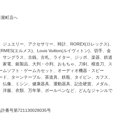
茶屋町店へ
ジュエリー、アクセサリー、時計、ROREX(ロレックス)、
ERMES(エルメス)、Louis Vuitton(ルイヴィトン)、切手、金
、サングラス、古銭、古札、ライター、ジッポ、楽器、鉄道
、家電、銀製品、大判・小判、おもちゃ、刀剣、模造刀、ス
ームソフト・ゲームカセット、オーディオ機器・スピー
ード、ターンテーブル、茶道具、鉄瓶、タイピン、カフス、
、仏像、ミシン、健康器具、運動器具、記念硬貨、メダル、
、洋服、衣類、万年筆、ボールペンなど、どんなジャンルで
号第721130028035号