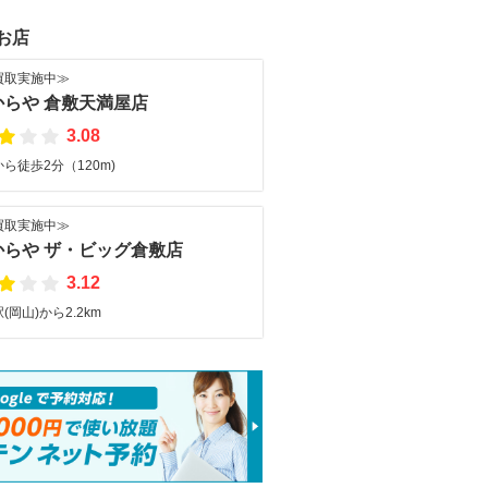
お店
買取実施中≫
からや 倉敷天満屋店
3.08
ら徒歩2分（120m)
買取実施中≫
からや ザ・ビッグ倉敷店
3.12
(岡山)から2.2km