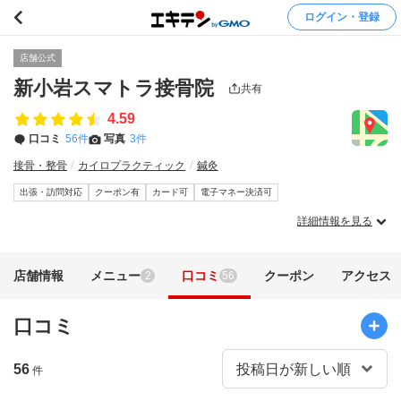
ログイン・登録
店舗公式
新小岩スマトラ接骨院
共有
4.59
口コミ
56件
写真
3件
接骨・整骨
カイロプラクティック
鍼灸
出張・訪問対応
クーポン有
カード可
電子マネー決済可
詳細情報を見る
店舗情報
メニュー
口コミ
クーポン
アクセス
2
56
口コミ
56
件