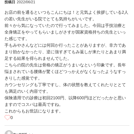
投稿日
2022/06/21
お店の前を通るといつもこんにちは！と元気よく挨拶している2人
の若い先生がいる院でとても気持ちがいいです。
前々から気になっていたので行ってみました。今回は手技治療と
全身矯正をやってもらいましがさすが国家資格持ちの先生といっ
た感じです。
手もみやさんなどには何回か行ったことがありますが、非力であ
まり効かなかったり、逆に強すぎてもみ返しが来たりとあまり満
足する結果を得られませんでした。
こちらの院の先生は骨格の矯正がうまいなという印象です。長年
悩まされている腰痛が驚くほどつっかえがなくなったようなすっ
きりした感覚です。
カウンセリングも丁寧ですし、体の状態を教えてくれたりととて
も満足のいく内容です。
保険適用での診療は初回2100円、以降600円ほどだったかと思い
ますのでコスパは最高ですね。
これからもお世話になります。
0