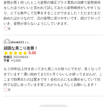
姿勢が悪く伺ったところ姿勢の矯正プラス電気の治療で姿勢保持
をしたほうがいいと言われて試してみたら姿勢維持がしやすくな
り、とても集中して仕事をすることができました！ただまだまだ
始めたばかりなので、元の姿勢に戻りやすいです。続けてやって
いき、姿勢が戻らないようにしていきます。
0
zkxok213
さん
頑固な肩こり改善！
5.00
投稿日
2022/06/19
予算
￥5,000
もう20年以上付き合ってきた肩こりが徐々にですが、良くなって
きています！通い始めてまだ1ヶ月ぐらいしか経ってませんが、こ
こまで効果出たのは驚きです！会社の人にもお薦めをしていて社
内でも話し合っています笑これからもよろしくお願いします！
0