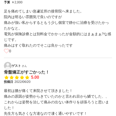
予算
￥2,000
足を痛めてしまい急遽近所の接骨院へ来ました。
院内は明るい雰囲気で良いのですが
痛みが強い私からするともう少し個室で静かに治療を受けたかっ
たかなと。
電気が保険診療とは別料金でかかったが金額的にはまぁまぁ?な感
じです。
痛みはすぐ取れたのでそこは良かったです
0
ゲスト
さん
骨盤矯正がすごかった！
5.00
投稿日
2022/06/20
最初は腰が痛くて来院させて頂きました！
痛みの原因が姿勢からきていたのかと言われ目から鱗でした、、
これからは姿勢を治して痛みの出ない体作りを頑張ろうと思いま
した！
先生方も気さくな方達なので凄く通いやすいです！