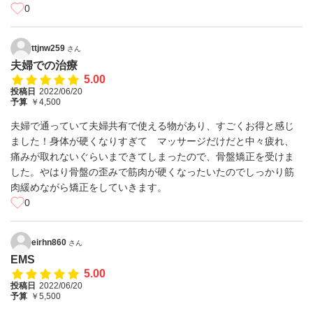
0
ttjnw259
さん
夫婦での治療
5.00
投稿日
2022/06/20
予算
￥4,500
夫婦で通っていて夫婦共有で使える物があり、すごくお得と感じ
ました！身体が硬くなりすぎて マッサージだけだと中々疲れ、
痛みが取れないぐらいまできてしまったので、骨盤矯正を受けま
した。やはり骨盤の歪みで筋肉が硬くなったいたのでしっかり筋
肉緩めながら矯正をしていきます。
0
eirhn860
さん
EMS
5.00
投稿日
2022/06/20
予算
￥5,500