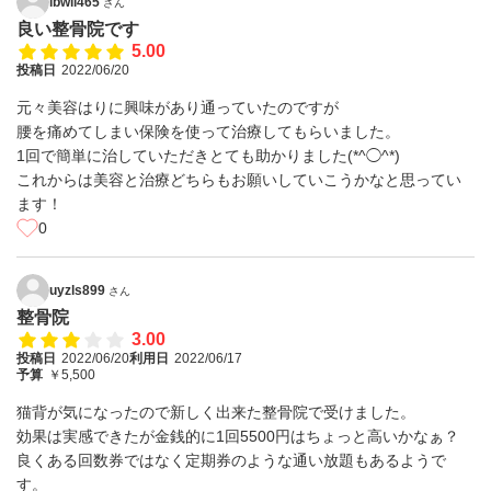
lbwll465
さん
良い整骨院です
5.00
投稿日
2022/06/20
元々美容はりに興味があり通っていたのですが
腰を痛めてしまい保険を使って治療してもらいました。
1回で簡単に治していただきとても助かりました(*^◯^*)
これからは美容と治療どちらもお願いしていこうかなと思ってい
ます！
0
uyzls899
さん
整骨院
3.00
投稿日
2022/06/20
利用日
2022/06/17
予算
￥5,500
猫背が気になったので新しく出来た整骨院で受けました。
効果は実感できたが金銭的に1回5500円はちょっと高いかなぁ？
良くある回数券ではなく定期券のような通い放題もあるようで
す。