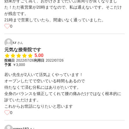
効果がすごく高く、おかげさまでだいぶ肩周りが良くなりまし
た！ただ夜営業が20時までなので、私は通えないです。そこだけ
が残念です。
21時まで営業していたら、間違いなく通っていました。
0
r.r
さん
元気な接骨院です
5.00
投稿日
2022/07/26
利用日
2022/07/26
予算
￥3,000
若い先生が2人いて活気よくやっています！
オープンしたてで空いている時間もあるので
待たなくて済む分私にはありがたいです。
全身のバランスを矯正してくれて腰の痛みだけではなく根本的に
診ていただけます。
これからお世話になりたいと思います
0
oznxs182