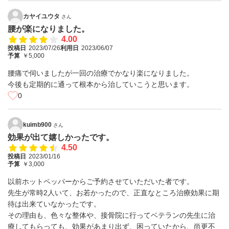
カヤイユウタ
さん
腰が楽になりました。
4.00
投稿日
2023/07/26
利用日
2023/06/07
予算
￥5,000
腰痛で伺いましたが一回の治療でかなり楽になりました。
今後も定期的に通って根本から治していこうと思います。
0
kuimb900
さん
効果が出て嬉しかったです。
4.50
投稿日
2023/01/16
予算
￥3,000
以前ホットペッパーからご予約させていただいた者です。
先生が常時2人いて、お若かったので、正直なところ治療効果に期
待は出来ていなかったです。
その理由も、色々な整体や、接骨院に行ってベテランの先生に治
療してもらっても、効果があまり出ず、困っていたから、尚更不