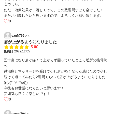
安でした。
ただ、治療効果が、著しくでて、この数週間すごく楽でした！
またお邪魔したいと思いますので、よろしくお願い致します。
0
sagfr799
さん
肩が上がるようになりました
5.00
投稿日
2022/12/05
五十肩になり肩が痛くて上がらず困っていたところ近所の接骨院
へ
鍼治療とマッサージを受けて少し肩が軽くなった感じたので少し
続けて通ってみたら2週間くらいで肩が上がるようになりました
(((o(*ﾟ▽ﾟ*)o)))
今後もお世話になりたいと思います！
雰囲気も良くて楽しいです！
0
oxeoh704
さん