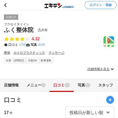
ログイン・登録
店舗公式
フクセイタイイン
ふく整体院
共有
4.32
口コミ
17件
写真
41件
整体
カイロプラクティック
マッサージ
出張・訪問対応
日祝OK
駐車場有
詳細情報を見る
店舗情報
メニュー
口コミ
写真
スタッフ
4
17
41
口コミ
17
件