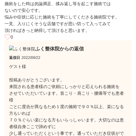
施術をした時は勿論満足、揉み返し等を起こす施術では
ないので安心です。
悩みや症状に応じた施術を丁寧にしてくださる施術院です。
一見、入りにくそうな店舗ですが思い切って入ってみて
頂ければきっと納得して頂けると思います。
0
ふく整体院からの返信
返信日
2022/08/22
ゲスト様
投稿ありがとうございます。
来院される患者様のご依頼にしっかりと応えられる施術を
させていただいています。首こり・肩こり・腰痛等でも患者
様
ごとに度合が異なるため１度の施術で９０％以上、楽になる
方もいれば
７０％ぐらい楽になる方もいらっしゃいます。大切なのは患
者様自身ここで諦めずに
少し通っていただくという事です。通っていただき症状がで