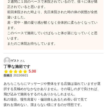
２週間に１回のペースで来院されているので、徐々に体が矯
正されていると思います。
前回来院された時より、先日来院された時の体の状態が全然
違いました。
肩・背中・腰の凝り感が酷くなく全体的に柔らかくなってい
ます。
このペースで施術していけばもっと体が楽になっていくと思
います。
またのご来院お待ちしています。
ゲスト
さん
丁寧な施術です
5.00
投稿日
2022/08/21
あちらこちらにマッサージや整体をする店舗は溢れていますが選
択する見極めがなかなかありません。その場しのぎで良ければ、
飛び込みで施術をするのもありかもしれません。
私の場合、慢性肩凝り・偏頭痛もあるため長い目で見て
疲れを溜めない、溜まらない様にするのが理想です。