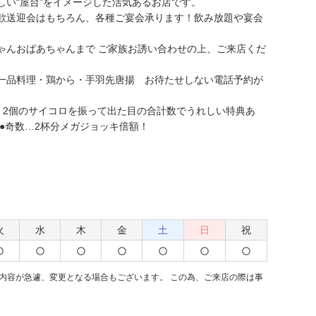
しい“屋台”をイメージした活気あるお店です。
歓送迎会はもちろん、各種ご宴会承ります！飲み放題や宴会
ゃんおばあちゃんまで ご家族お誘い合わせの上、ご来店くだ
一品料理・鶏から・手羽先唐揚 お待たせしない電話予約が
：2個のサイコロを振って出た目の合計数でうれしい特典あ
！●奇数…2杯分メガジョッキ倍額！
火
水
木
金
土
日
祝
内容が急遽、変更となる場合もございます。 この為、ご来店の際は事