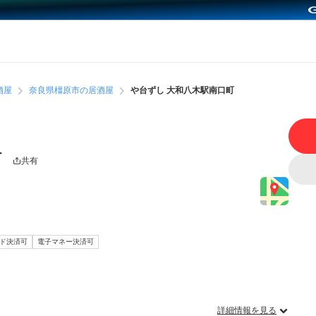
酒屋
奈良県橿原市の居酒屋
や台ずし 大和八木駅南口町
町
共有
ード決済可
電子マネー決済可
詳細情報を見る