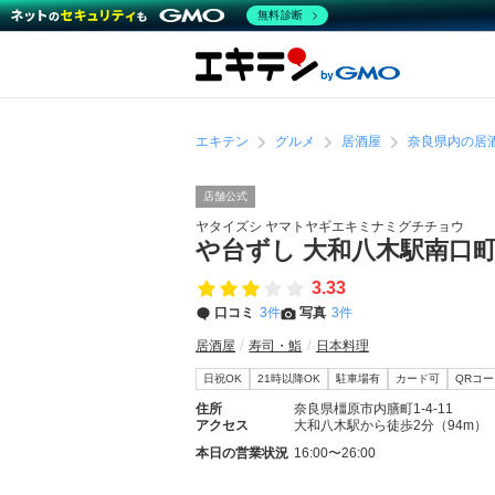
無料診断
エキテン
グルメ
居酒屋
奈良県内の居
店舗公式
ヤタイズシ ヤマトヤギエキミナミグチチョウ
や台ずし 大和八木駅南口
3.33
口コミ
3件
写真
3件
居酒屋
寿司・鮨
日本料理
日祝OK
21時以降OK
駐車場有
カード可
QRコ
住所
奈良県橿原市内膳町1-4-11
アクセス
大和八木駅から徒歩2分（94m）
本日の営業状況
16:00〜26:00