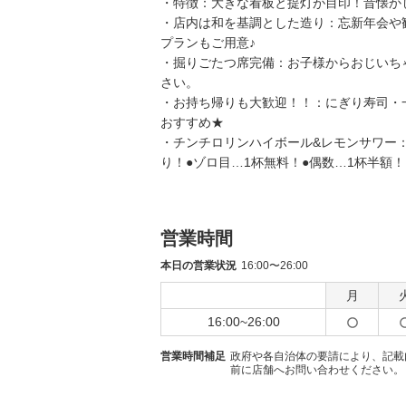
・特徴：大きな看板と提灯が目印！昔懐か
・店内は和を基調とした造り：忘新年会や
プランもご用意♪
・掘りごたつ席完備：お子様からおじいち
さい。
・お持ち帰りも大歓迎！！：にぎり寿司・
おすすめ★
・チンチロリンハイボール&レモンサワー
り！●ゾロ目…1杯無料！●偶数…1杯半額
営業時間
本日の営業状況
16:00〜26:00
月
16:00~26:00
営業時間補足
政府や各自治体の要請により、記載
前に店舗へお問い合わせください。