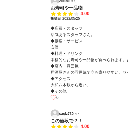
zidane
さん
お寿司や一品物
4.00
投稿日
2022/05/25
◆店員・スタッフ
活気あるスタッフさん。
◆接客・サービス
安価
◆料理・ドリンク
本格的なお寿司や一品物が食べられます。
◆店内・雰囲気
居酒屋さんの雰囲気で立ち寄りやすい。ワ
◆アクセス
大和八木駅から近い。
◆その他
0
caqlz730
さん
この値段で？！
4.00