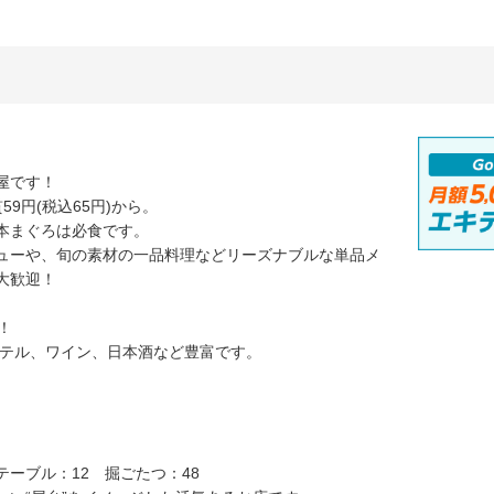
屋です！
9円(税込65円)から。
本まぐろは必食です。
ューや、旬の素材の一品料理などリーズナブルな単品メ
大歓迎！
！
クテル、ワイン、日本酒など豊富です。
ーブル：12 掘ごたつ：48