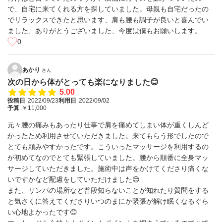
で、自宅に来てくれる方を探していました。母親も自宅だったの
でリラックスできたと思います、肩も腰も調子が良いと喜んでい
ました、ありがとうございました、今度は僕もお願いします。
0
あかり
さん
次の日から体がとっても楽になりました😊
5.00
投稿日
2022/09/23
利用日
2022/09/02
予算
￥11,000
元々腰の痛みもあったり仕事で肩を痛めてしまい体が重くしんど
かったため利用させていただきました。来てもらう形でしたので
とても頼みやすかったです。こういったマッサージを利用するの
が初めてなのでとても緊張していました。腰から順番に全身マッ
サージしていただきました。施術中は声をかけてくださり痛くな
いですかなど配慮をしていただけました😊
また、リンパの場所など普段知らないことが知れたり質問をする
と気さくに答えてくださりいつのまにか緊張が解け眠くなるぐら
い心地よかったです😊