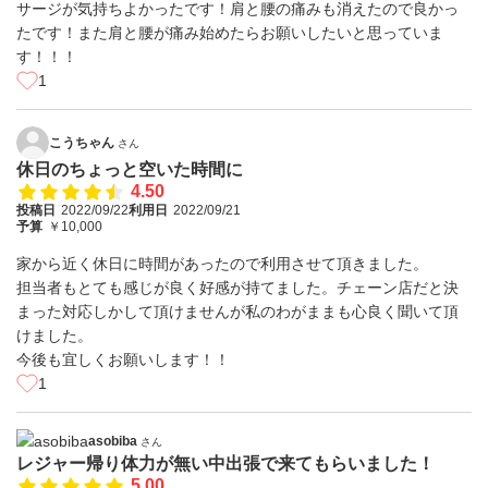
サージが気持ちよかったです！肩と腰の痛みも消えたので良かっ
たです！また肩と腰が痛み始めたらお願いしたいと思っていま
す！！！
1
こうちゃん
さん
休日のちょっと空いた時間に
4.50
投稿日
2022/09/22
利用日
2022/09/21
予算
￥10,000
家から近く休日に時間があったので利用させて頂きました。
担当者もとても感じが良く好感が持てました。チェーン店だと決
まった対応しかして頂けませんが私のわがままも心良く聞いて頂
けました。
今後も宜しくお願いします！！
1
asobiba
さん
レジャー帰り体力が無い中出張で来てもらいました！
5.00