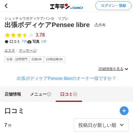
ログイン・登録
シュッチョウボディケアパンセ リブレ
出張ボディケアPensee libre
共有
3.78
口コミ
7件
写真
1件
エステ
マッサージ
出張・訪問専門
日祝OK
21時以降OK
詳細情報を見る
出張ボディケアPensee libreのオーナー様ですか？
店舗情報
メニュー
口コミ
8
7
口コミ
7
件