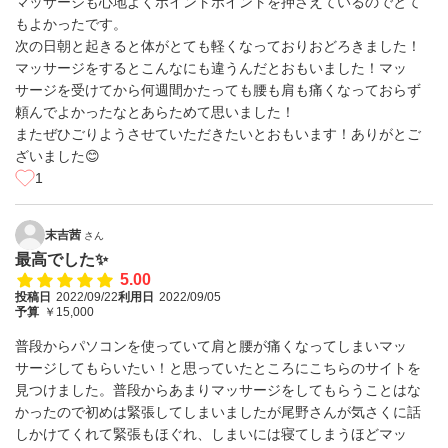
マッサージも心地よくポイントポイントを押さえているのでとて
もよかったです。
次の日朝と起きると体がとても軽くなっておりおどろきました！
マッサージをするとこんなにも違うんだとおもいました！マッ
サージを受けてから何週間かたっても腰も肩も痛くなっておらず
頼んでよかったなとあらためて思いました！
またぜひごりようさせていただきたいとおもいます！ありがとご
ざいました😊
1
末吉茜
さん
最高でした✨
5.00
投稿日
2022/09/22
利用日
2022/09/05
予算
￥15,000
普段からパソコンを使っていて肩と腰が痛くなってしまいマッ
サージしてもらいたい！と思っていたところにこちらのサイトを
見つけました。普段からあまりマッサージをしてもらうことはな
かったので初めは緊張してしまいましたが尾野さんが気さくに話
しかけてくれて緊張もほぐれ、しまいには寝てしまうほどマッ