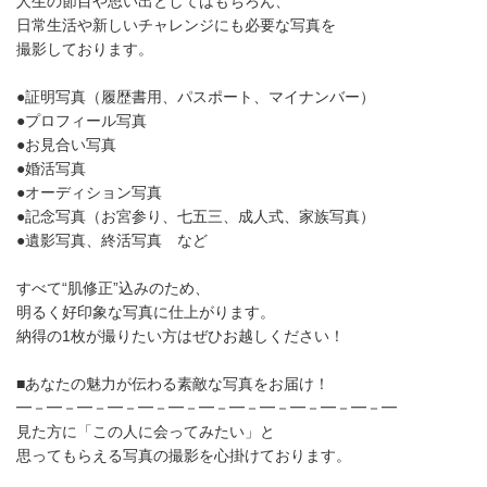
人生の節目や思い出としてはもちろん、
日常生活や新しいチャレンジにも必要な写真を
撮影しております。
●証明写真（履歴書用、パスポート、マイナンバー）
●プロフィール写真
●お見合い写真
●婚活写真
●オーディション写真
●記念写真（お宮参り、七五三、成人式、家族写真）
●遺影写真、終活写真 など
すべて“肌修正”込みのため、
明るく好印象な写真に仕上がります。
納得の1枚が撮りたい方はぜひお越しください！
■あなたの魅力が伝わる素敵な写真をお届け！
━－━－━－━－━－━－━－━－━－━－━－━－━
見た方に「この人に会ってみたい」と
思ってもらえる写真の撮影を心掛けております。