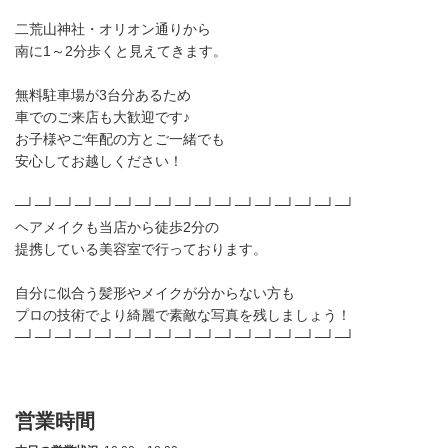
二荒山神社・オリオン通りから
南に1～2分歩くと見えてきます。
無料駐車場が3台分あるため
車でのご来店も大歓迎です♪
お子様やご年配の方とご一緒でも
安心してお越しください！
─┘─┘─┘─┘─┘─┘─┘─┘─┘─┘─┘─┘─┘─┘─┘─┘─┘
ヘアメイクも当店から徒歩2分の
提携している美容室で行っております。
自分に似合う髪形やメイクが分からない方も
プロの技術でより綺麗で素敵な写真を残しましょう！
─┘─┘─┘─┘─┘─┘─┘─┘─┘─┘─┘─┘─┘─┘─┘─┘─┘
営業時間