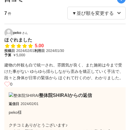
7
件
peko
さん
ほぐれました
5.00
投稿日
2024/02/01
利用日
2024/01/30
予算
￥5,000
建物の外観も白で統一され、雰囲気が良く、また施術は今まで受
けた事がない ゆらゆら揺らしながら歪みを矯正していく手法で、
段々と身体が日常の緊張から ほぐれて行くのが、わかりました。
0
整体院SHIRAIからの返信
返信日
2024/02/01
peko様
クチコミありがとうございます♪