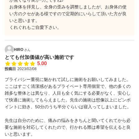
が無くなり良かったですね♪
お身体を拝見し、全身の歪みを調整しましたが、お身体の使
い方のクセがある様ですので定期的にいらして頂いた方が良
いと思います。
くれぐれもご自愛下さい。
HIRO
さん
とても付加価値が高い施術です
5.00
投稿日
2023/02/08
プライバシー重視に魅かれて試しに施術をお願いしてみました。
ここはすごく清潔感があるプライベート専用個室で、他の多くの
雑多な整体とは異なり、人目も全く気にする必要がなく、安心し
て快適に施術してもらえました。先生の施術は想像以上にピンポ
イントに効き、50分のうち半分ぐらいは寝入ってしまいました。
先生は自分のために、痛みの悩みをきちんと聞いてくれてから必
要な施術を対応してくれたので、行かれる際は希望を伝えると良
いと思います。