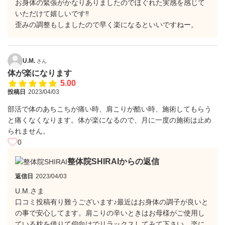
お身体の緊張がかなりありましたのでほぐれた実感を感じて
いただけて嬉しいです‼️
歪みの調整もしましたので早く楽になるといいですねー。
U.M.
さん
体が楽になります
5.00
投稿日
2023/04/03
部活で体のあちこちが痛い時、肩こりが酷い時、施術してもらう
と痛くなくなります。体が楽になるので、月に一度の施術は止め
られません。
0
整体院SHIRAIからの返信
返信日
2023/04/03
U.M.さま
口コミ投稿有り難うございます♪最近はお身体の調子が良いと
の事で安心してます。肩こりの辛いときはお母様がご使用し
ている枕を借りて仰向けでリラックスしてみて下さい。楽に