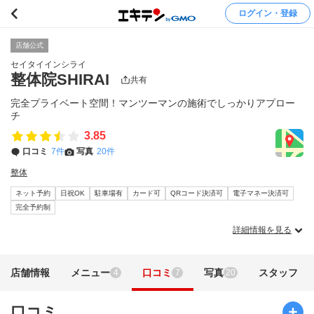
ログイン・登録
店舗公式
セイタイインシライ
整体院SHIRAI
共有
完全プライベート空間！マンツーマンの施術でしっかりアプロー
チ
3.85
口コミ
7件
写真
20件
整体
ネット予約
日祝OK
駐車場有
カード可
QRコード決済可
電子マネー決済可
完全予約制
詳細情報を見る
店舗情報
メニュー
口コミ
写真
スタッフ
4
7
20
口コミ