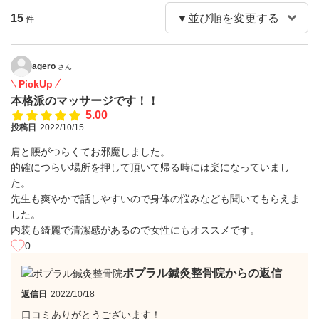
15
件
agero
さん
PickUp
本格派のマッサージです！！
5.00
投稿日
2022/10/15
肩と腰がつらくてお邪魔しました。
的確につらい場所を押して頂いて帰る時には楽になっていまし
た。
先生も爽やかで話しやすいので身体の悩みなども聞いてもらえま
した。
内装も綺麗で清潔感があるので女性にもオススメです。
0
ポプラル鍼灸整骨院からの返信
返信日
2022/10/18
口コミありがとうございます！