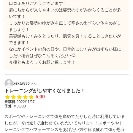
口コミありごとうございます！
肩にちからが入りやすいのは姿勢のゆがみからくることが多
いです！
しっかりと姿勢のゆがみを正して辛さの出ずらい体をめざし
ましょう！
美容鍼もむくみをとったり、肌質を良くすることにきたいが
できます！
なにかイベントの前の日や、日常的にむくみが出ずらい様に
したい場合はぜひご活用ください😊
今後ともよろしくお願い致します！
xextw830
さん
トレーニングがしやすくなりました！
5.00
投稿日
2022/11/07
予算
￥3,000
スポーツやトレーニングで体を痛めてたりした時に利用していま
したが、今は週1で通わせていただいております！スポーツやト
レーニングでパフォーマンスをあげたい方や日頃疲れて体が思う