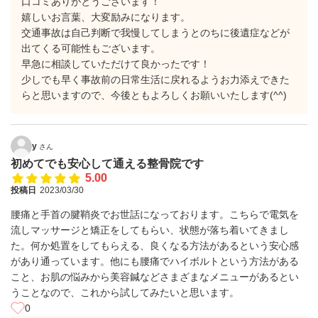
口コミありがとうございます！
嬉しいお言葉、大変励みになります。
交通事故は自己判断で我慢してしまうとのちに後遺症などが
出てくる可能性もございます。
早急に相談していただけて良かったです！
少しでも早く事故前の日常生活に戻れるようお力添えできた
らと思いますので、今後ともよろしくお願いいたします(^^)
y
さん
初めてでも安心して通える整骨院です
5.00
投稿日
2023/03/30
腰痛と手首の腱鞘炎でお世話になっております。こちらで電気を
流しマッサージと矯正をしてもらい、状態が落ち着いてきまし
た。何か処置をしてもらえる、良くなる方法があるという安心感
があり通っています。他にも腰痛でハイボルトという方法がある
こと、お肌の悩みから美容鍼などさまざまなメニューがあるとい
うことなので、これから試してみたいと思います。
0