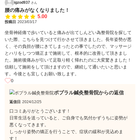
igzod937
さん
腰の痛みがなくなりました！
5.00
投稿日
2023/03/17
坐骨神経痛で歩いていると痛みが出てしんどい為整骨院を探して
いた際、こちらを見つけて行かさせて頂きました。長年姿勢が悪
く、その負担が腰にきてしまったとの事でしたので、マッサージ
とハリをしつつ矯正まで施術して、根本的に改善して頂きまし
た。施術後痛みが引いて足取り軽く帰れたのに大変驚きました！
信頼して施術をして頂けますので、継続して通いたいと思いま
す。今後とも宜しくお願い致します。
0
ポプラル鍼灸整骨院からの返信
返信日
2024/12/25
口コミありがとうございます！
日常生活を送っていると、ご自身でも気付かずうちに姿勢が
悪くなってきます。
しっかり姿勢の矯正を行うことで、症状の緩和が見込めま
す！