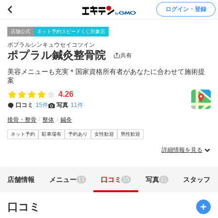
ログイン・登録
店舗公式
ネット予約スピードくじ対象店
ポプラルシンキュウセイコツイン
ポプラル鍼灸整骨院
共有
美容メニューも充実＊国家資格所有者があなたに合わせて施術提
案
4.26
口コミ
15件
写真
11件
接骨・整骨
整体
鍼灸
ネット予約
駐車場有
予約あり
女性歓迎
男性歓迎
詳細情報を見る
店舗情報
メニュー
口コミ
写真
スタッフ
13
15
11
口コミ