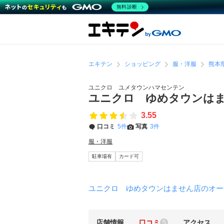
無料診断
エキテン
ショッピング
服・洋服
熊本
ユニクロ ユメタウンハマセンテン
ユニクロ ゆめタウンは
3.55
口コミ
5件
写真
3件
服・洋服
駐車場有
カード可
ユニクロ ゆめタウンはません店のオー
店舗情報
口コミ
アクセス
5