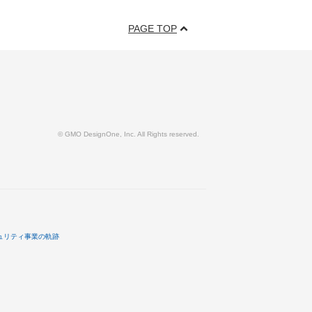
PAGE TOP
© GMO DesignOne, Inc. All Rights reserved.
ュリティ事業の軌跡