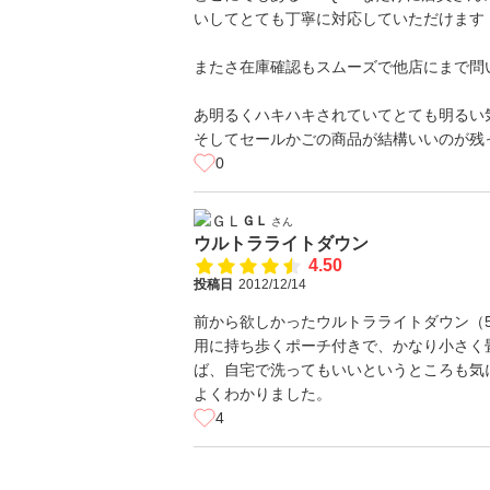
いしてとても丁寧に対応していただけます
またさ在庫確認もスムーズで他店にまで問
あ明るくハキハキされていてとても明るい
そしてセールかごの商品が結構いいのが残
0
ＧＬ
さん
ウルトラライトダウン
4.50
投稿日
2012/12/14
前から欲しかったウルトラライトダウン（5
用に持ち歩くポーチ付きで、かなり小さく
ば、自宅で洗ってもいいというところも気
よくわかりました。
4