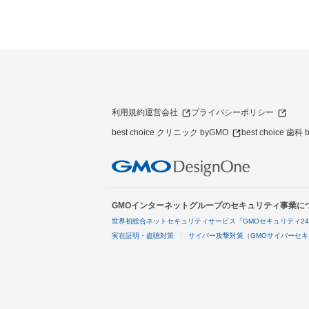
利用規約
運営会社
プライバシーポリシー
best choice クリニック byGMO
best choice 歯科
GMOインターネットグループのセキュリティ事業に
世界初総合ネットセキュリティサービス「GMOセキュリティ2
実在証明・盗聴対策
サイバー攻撃対策（GMOサイバーセキ