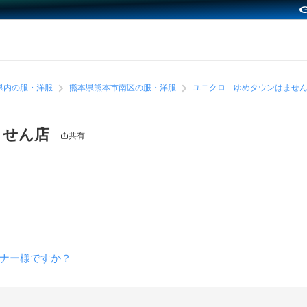
県内の服・洋服
熊本県熊本市南区の服・洋服
ユニクロ ゆめタウンはませ
ません店
共有
ナー様ですか？