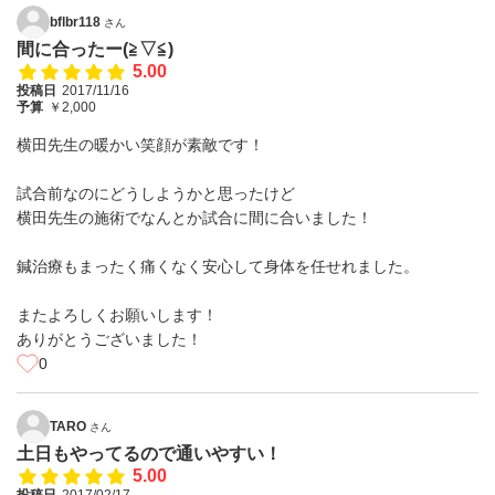
bflbr118
さん
間に合ったー(≧▽≦)
5.00
投稿日
2017/11/16
予算
￥2,000
横田先生の暖かい笑顔が素敵です！
試合前なのにどうしようかと思ったけど
横田先生の施術でなんとか試合に間に合いました！
鍼治療もまったく痛くなく安心して身体を任せれました。
またよろしくお願いします！
ありがとうございました！
0
TARO
さん
土日もやってるので通いやすい！
5.00