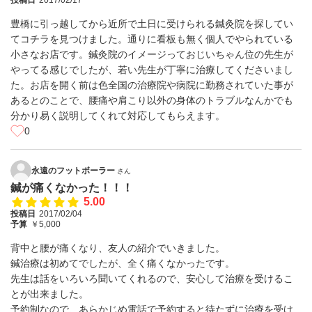
投稿日
2017/02/17
豊橋に引っ越してから近所で土日に受けられる鍼灸院を探してい
てコチラを見つけました。通りに看板も無く個人でやられている
小さなお店です。鍼灸院のイメージっておじいちゃん位の先生が
やってる感じでしたが、若い先生が丁寧に治療してくださいまし
た。お店を開く前は色全国の治療院や病院に勤務されていた事が
あるとのことで、腰痛や肩こり以外の身体のトラブルなんかでも
分かり易く説明してくれて対応してもらえます。
0
永遠のフットボーラー
さん
鍼が痛くなかった！！！
5.00
投稿日
2017/02/04
予算
￥5,000
背中と腰が痛くなり、友人の紹介でいきました。
鍼治療は初めてでしたが、全く痛くなかったです。
先生は話をいろいろ聞いてくれるので、安心して治療を受けるこ
とが出来ました。
予約制なので、あらかじめ電話で予約すると待たずに治療を受け