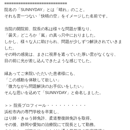
≡≡≡≡≡≡≡≡≡≡≡≡≡≡≡≡≡≡≡≡≡≡≡≡≡≡≡
院名の「SUNNYDAY」とは「晴れ」のこと。
それも雲一つない「快晴の空」をイメージした名前です。
当院の開院前、院長の私は様々な問題が重なり、
「曇天」どころか「嵐」の真っ只中におりました。
しかし、様々な人に助けられ、問題が少しずつ解決されていきま
した。
その時の感覚は、まさに視界を遮っていた厚い雲がなくなり、
目の前に光が差し込んできたような感じでした。
縁あってご来院いただいた患者様にも、
「この感動を体験して欲しい」
「微力ながら問題解決のお手伝いをしたい」
そんな思いを込めて「SUNNYDAY」と命名しました。
＞＞ 院長プロフィール・・・・・・・・・・
浜松市内の専門学校を卒業し、
はり師・きゅう師免許、柔道整復師免許を取得。
その後、静岡や愛知の治療院にて院長として勤務。