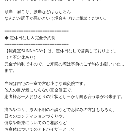
頭痛、肩こり、腰痛などはもちろん、
なんだか調子が悪いという場合もぜひご相談ください。
≡≡≡≡≡≡≡≡≡≡≡≡≡≡≡≡≡≡≡≡≡≡≡≡≡≡≡
◆ 定休日なし＆完全予約制
≡≡≡≡≡≡≡≡≡≡≡≡≡≡≡≡≡≡≡≡≡≡≡≡≡≡≡
【鍼灸室SUNNYDAY】は、定休日なしで営業しております。
（＊不定休あり）
完全予約制ですので、ご来院の際は事前のご予約をお願いいたし
ます。
当院は自宅の一室で営む小さな鍼灸院です。
他人の目が気にならない完全個室で、
患者様お一人おひとりの症状としっかり向き合う事が出来ます。
痛みやコリ、原因不明の不調などでお悩みの方はもちろん、
日々のコンディションづくりや、
健康や医療についてのご相談など、
お身体についてのアドバイザーとして