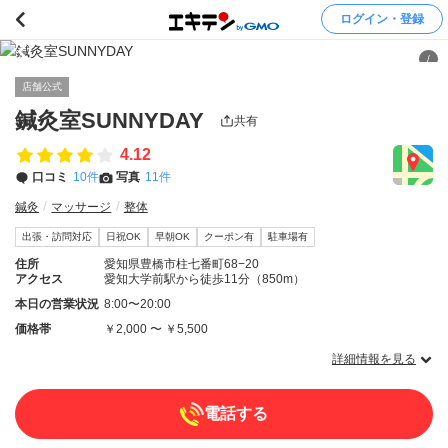
ログイン・登録
/
店舗公式
鍼灸室SUNNYDAY
共有
4.12
口コミ
10件
写真
11件
鍼灸
マッサージ
整体
出張・訪問対応
日祝OK
早朝OK
クーポン有
駐車場有
住所
愛知県豊橋市柱七番町68−20
アクセス
愛知大学前駅から徒歩11分（850m）
本日の営業状況
8:00〜20:00
価格帯
￥2,000 〜 ￥5,500
詳細情報を見る
電話する