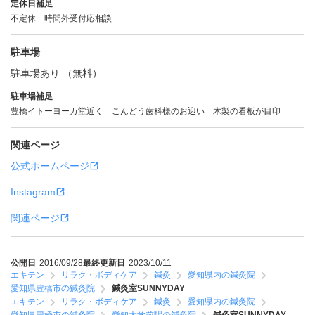
定休日補足
不定休 時間外受付応相談
駐車場
駐車場あり （無料）
駐車場補足
豊橋イトーヨーカ堂近く こんどう歯科様のお迎い 木製の看板が目印
関連ページ
公式ホームページ
Instagram
関連ページ
公開日
2016/09/28
最終更新日
2023/10/11
エキテン
リラク・ボディケア
鍼灸
愛知県内の鍼灸院
愛知県豊橋市の鍼灸院
鍼灸室SUNNYDAY
エキテン
リラク・ボディケア
鍼灸
愛知県内の鍼灸院