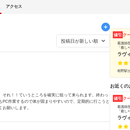
アクセス
値引
ク
看護師
「癒し
ラヴ
相野駅か
お近くの
、それ！！ていうところを確実に狙って来られます。終わっ
値引
ク
もPC作業するので体が固まりやすいので、定期的に行こうと
看護師
くお願いします。
「癒し
ラヴ