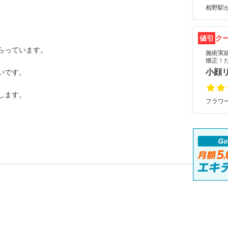
相野駅か
値引
ク
らっています。
施術実績
矯正！
小顔リ
いです。
します。
フラワー