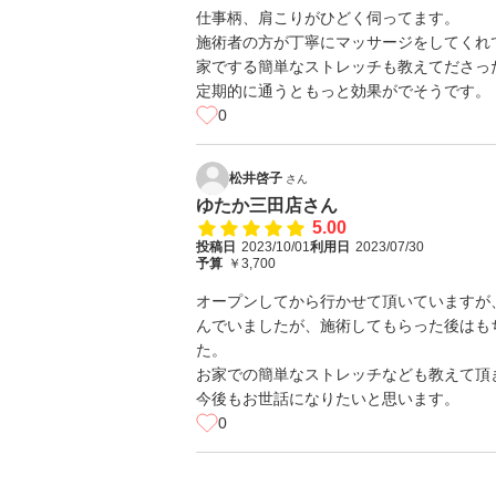
仕事柄、肩こりがひどく伺ってます。
施術者の方が丁寧にマッサージをしてくれ
家でする簡単なストレッチも教えてださっ
定期的に通うともっと効果がでそうです。
0
松井啓子
さん
ゆたか三田店さん
5.00
投稿日
2023/10/01
利用日
2023/07/30
予算
￥3,700
オープンしてから行かせて頂いていますが
んでいましたが、施術してもらった後はも
た。
お家での簡単なストレッチなども教えて頂
今後もお世話になりたいと思います。
0