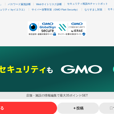
セキュリティ相談AIチャットボット
4」
パスワード漏洩診断
Webサイトリスク診断
セキ
ュリティ byイエラエ）
サイバー攻撃対策（GMO Flatt Security）
なりすまし対策
店舗・施設の情報編集で最大35ポイントGET
る
投稿
ネスを支援
セキュリティ
マーケティング支援
リサーチ
情報収集
ネット金融