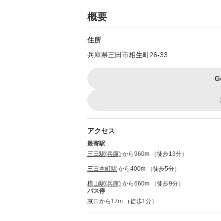
概要
住所
兵庫県三田市相生町26-33
G
アクセス
最寄駅
三田駅(兵庫)
から960m （徒歩13分）
三田本町駅
から400m （徒歩5分）
横山駅(兵庫)
から660m （徒歩9分）
バス停
京口から17m （徒歩1分）