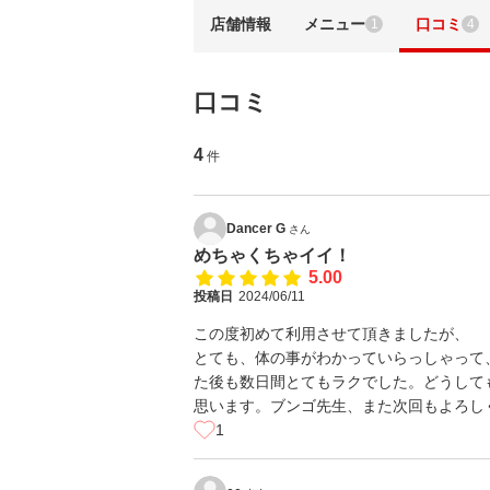
店舗情報
メニュー
口コミ
1
4
口コミ
4
件
Dancer G
さん
めちゃくちゃイイ！
5.00
投稿日
2024/06/11
この度初めて利用させて頂きましたが、
とても、体の事がわかっていらっしゃって
た後も数日間とてもラクでした。どうして
思います。ブンゴ先生、また次回もよろし
1