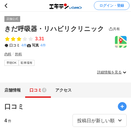
ログイン・登録
店舗公式
きだ呼吸器・リハビリクリニック
共有
3.31
口コミ
4件
写真
4件
内科
外科
早朝OK
駐車場有
詳細情報を見る
店舗情報
口コミ
アクセス
4
口コミ
4
件