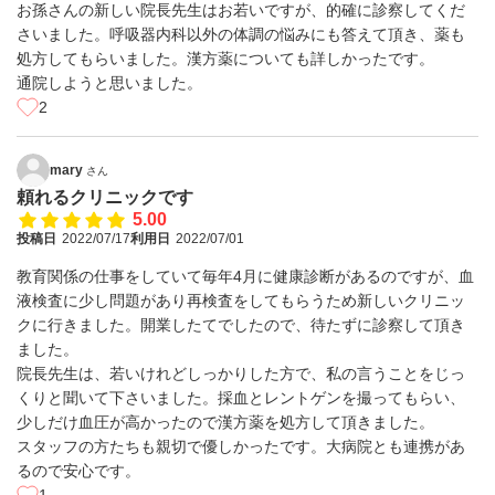
お孫さんの新しい院長先生はお若いですが、的確に診察してくだ
さいました。呼吸器内科以外の体調の悩みにも答えて頂き、薬も
処方してもらいました。漢方薬についても詳しかったです。
通院しようと思いました。
2
mary
さん
頼れるクリニックです
5.00
投稿日
2022/07/17
利用日
2022/07/01
教育関係の仕事をしていて毎年4月に健康診断があるのですが、血
液検査に少し問題があり再検査をしてもらうため新しいクリニッ
クに行きました。開業したてでしたので、待たずに診察して頂き
ました。
院長先生は、若いけれどしっかりした方で、私の言うことをじっ
くりと聞いて下さいました。採血とレントゲンを撮ってもらい、
少しだけ血圧が高かったので漢方薬を処方して頂きました。
スタッフの方たちも親切で優しかったです。大病院とも連携があ
るので安心です。