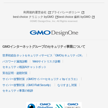
利用規約
運営会社
プライバシーポリシー
best choice クリニック byGMO
best choice 歯科 byGMO
©GMO DesignOne, Inc. All Rights reserved.
GMOインターネットグループのセキュリティ事業について
世界初総合ネットセキュリティサービス「GMOセキュリティ24」
パスワード漏洩診断
Webサイトリスク診断
セキュリティ相談AIチャットボット
実在証明・盗聴対策
サイバー攻撃対策（GMOサイバーセキュリティ byイエラエ）
サイバー攻撃対策（GMO Flatt Security）
なりすまし対策
セキュリティ事業の軌跡