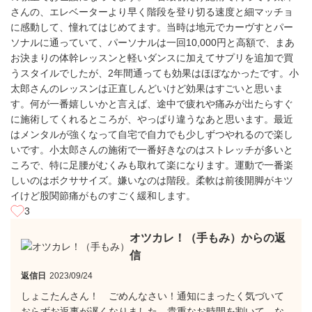
さんの、エレベーターより早く階段を登り切る速度と細マッチョ
に感動して、憧れてはじめてます。当時は地元でカーヴすとパー
ソナルに通っていて、パーソナルは一回10,000円と高額で、まあ
お決まりの体幹レッスンと軽いダンスに加えてサプリを追加で買
うスタイルでしたが、2年間通っても効果はほぼなかったです。小
太郎さんのレッスンは正直しんどいけど効果はすごいと思いま
す。何が一番嬉しいかと言えば、途中で疲れや痛みが出たらすぐ
に施術してくれるところが、やっぱり違うなあと思います。最近
はメンタルが強くなって自宅で自力でも少しずつやれるので楽し
いです。小太郎さんの施術で一番好きなのはストレッチが多いと
ころで、特に足腰がむくみも取れて楽になります。運動で一番楽
しいのはボクササイズ。嫌いなのは階段。柔軟は前後開脚がキツ
イけど股関節痛がものすごく緩和します。
3
オツカレ！（手もみ）からの返
信
返信日
2023/09/24
しょこたんさん！ ごめんなさい！通知にまったく気づいて
おらずお返事が遅くなりました。貴重なお時間を割いて、な