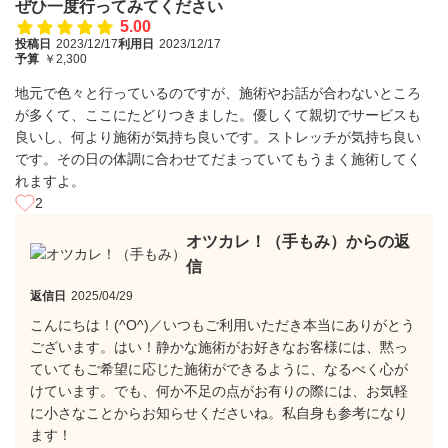
ぜひ一度行ってみてください
5.00
投稿日
2023/12/17
利用日
2023/12/17
予算
￥2,300
地元で色々と行っているのですが、施術やお話が合わないところ
が多くて、ここにたどりつきました。優しくて親切でサービスも
良いし、何より施術が気持ち良いです。ストレッチが気持ち良い
です。その日の体調に合わせてだまっていてもうまく施術してく
れますよ。
2
オツカレ！（手もみ）からの返
信
返信日
2025/04/29
こんにちは！(^O^)／いつもご利用いただき本当にありがとう
ございます。はい！静かな施術がお好きなお客様には、黙っ
ていてもご希望に応じた施術ができるように、なるべく心が
けています。でも、何か不足の点がお有りの際には、お気軽
に小さなことからお知らせくださいね。私自身も参考になり
ます！