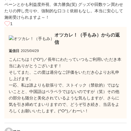
ペーンとかも利益度外視、体力勝負(笑) グッズや回数ケン買わせ
たりの押し売りや、強制的な口コミ依頼もなし。本当に安心して
施術受けられますよ～！
1
オツカレ！（手もみ）からの返
信
返信日
2025/04/29
こんにちは！(^O^)／長年にわたっていつもご利用いただき本
当にありがとうございます！
そしてまた、この度は過分なご評価をいただき心よりお礼申
し上げます。
一応、私は誰よりも欲張りで、ストイック（禁欲的）ではな
いことと、中国語はペラペラではないのですが（笑）その他
の部分も随分と美化されているような気もしますが、さらに
気を引き締めてまいりますので、どうぞ引き続き、当店をよ
ろしくお願いいたします。(^O^)／わーい！