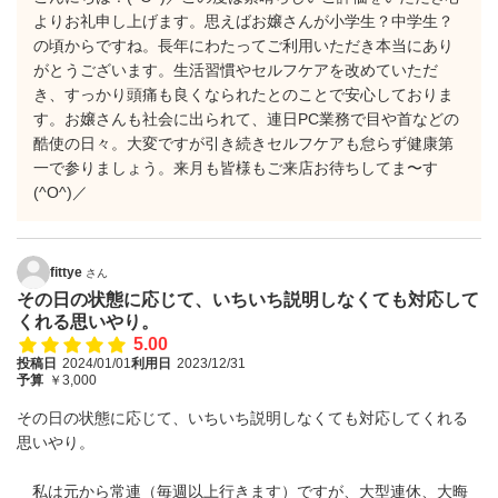
よりお礼申し上げます。思えばお嬢さんが小学生？中学生？
の頃からですね。長年にわたってご利用いただき本当にあり
がとうございます。生活習慣やセルフケアを改めていただ
き、すっかり頭痛も良くなられたとのことで安心しておりま
す。お嬢さんも社会に出られて、連日PC業務で目や首などの
酷使の日々。大変ですが引き続きセルフケアも怠らず健康第
一で参りましょう。来月も皆様もご来店お待ちしてま〜す
(^O^)／
fittye
さん
その日の状態に応じて、いちいち説明しなくても対応して
くれる思いやり。
5.00
投稿日
2024/01/01
利用日
2023/12/31
予算
￥3,000
その日の状態に応じて、いちいち説明しなくても対応してくれる
思いやり。
私は元から常連（毎週以上行きます）ですが、大型連休、大晦