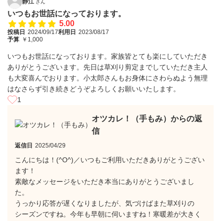
静江
さん
いつもお世話になっております。
5.00
投稿日
2024/09/17
利用日
2023/08/17
予算
￥1,000
いつもお世話になっております。家族皆とても楽にしていただき
ありがとうございます。先日は草刈り剪定までしていただき主人
も大変喜んでおります。小太郎さんもお身体にさわらぬよう無理
はなさらず引き続きどうぞよろしくお願いいたします。
1
オツカレ！（手もみ）からの返
信
返信日
2025/04/29
こんにちは！(^O^)／いつもご利用いただきありがとうござい
ます！
素敵なメッセージをいただき本当にありがとうございまし
た。
うっかり応答が遅くなりましたが、気づけばまた草刈りの
シーズンですね。今年も早朝に伺いますね！寒暖差が大きく