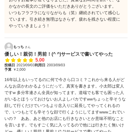
かなかの長文のご評価をいただきありがとうございます。
いつもフラフラになりながらも（笑）継続されていて感心し
ています。引き続き無理はなさらず、疲れを残さない程度に
やっていきましょう！
もっち
さん
優しい！親切！男前！(^ ^)サービスで書いてやった
5.00
投稿日
2023/09/03
利用日
2003/09/03
予算
￥2,000
16年以上もいってるのに何で今さら口コミ？これから来る人がど
んなお店かわかるようにだって。真実を書きます。小太郎は変人
ですw 多分常連さん全員が知ってます。道端でも客でも困った人
がいるとほうっておけないお人よしバカですwwちょっと辛そうな
顔して行くだけでいつもより念入りに延長してやってくれるの
で、いつもとても辛そうな顔で行くようにしてますwwwこれでい
いの？ ああ、あと他のお店にも行きなさいとか意味不明なこと
を言います。でもすごく気に入ってるので他には行きたく無いけ
どー。優しい！親切！男前！(^ ^)サービスで書いてやった