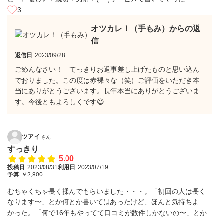
3
オツカレ！（手もみ）からの返
信
返信日
2023/09/28
ごめんなさい！ てっきりお返事差し上げたものと思い込ん
でおりました。この度は赤裸々な（笑）ご評価をいただき本
当にありがとうございます。長年本当にありがとうございま
す。今後ともよろしくです😃
ツアイ
さん
すっきり
5.00
投稿日
2023/08/31
利用日
2023/07/19
予算
￥2,800
むちゃくちゃ長く揉んでもらいました・・・。「初回の人は長く
なります〜」とか何とか書いてはあったけど、ほんと気持ちよ
かった。「何で16年もやってて口コミが数件しかないの〜」とか