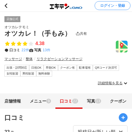
ログイン・登録
店舗公式
オツカレテモミ
オツカレ！（手もみ）
共有
4.38
口コミ
22件
写真
13件
マッサージ
整体
リラクゼーションマッサージ
出張・訪問対応
日祝OK
早朝OK
クーポン有
駐車場有
QRコード決済可
女性歓迎
男性歓迎
無料体験
詳細情報を見る
店舗情報
メニュー
口コミ
写真
クーポン
9
22
13
口コミ
22