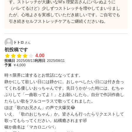
す。ストレッチが大嫌いなM's 理髪店さんにバレぬように
（バレてるけど）少しずつストレッチを増やしてまいりまし
たが、心地よさを実感していただき嬉しいです。ご自宅でも
引き続きセルフストレッチケアもご継続くださいね。
トトロ
さん
初投稿です
4.00
投稿日
2025/08/13
利用日
2025/08/11
予算
￥4,000
時々限界に達するとお世話になってます。
静かにして欲しい日には静かに。おしゃべしたい日には付き合っ
てくれる優しいおっちゃんです。先日うかがった時には、むちゃ
ぶりして「一曲歌ってよ！」とお願いしたら、自分で作詞作曲し
たらしい歌をフルコーラスで歌ってくれました。
ほぼ「歌のお兄さん」の声で大爆笑😂
いえ、「歌のおじちゃん」か。皆さんも行ったらリクエストして
歌ってもらってください。結構癒されます🤣
確か曲名は「マカロニパパ」