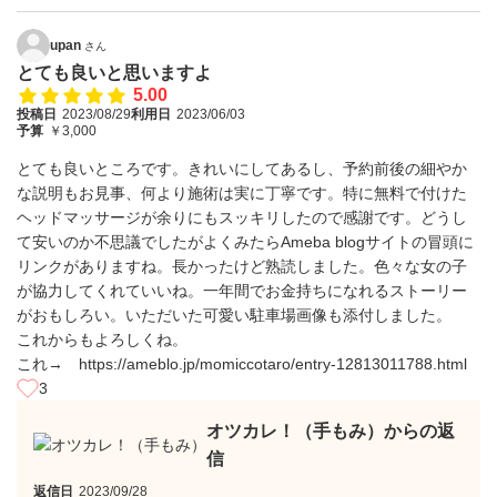
upan
さん
とても良いと思いますよ
5.00
投稿日
2023/08/29
利用日
2023/06/03
予算
￥3,000
とても良いところです。きれいにしてあるし、予約前後の細やか
な説明もお見事、何より施術は実に丁寧です。特に無料で付けた
ヘッドマッサージが余りにもスッキリしたので感謝です。どうし
て安いのか不思議でしたがよくみたらAmeba blogサイトの冒頭に
リンクがありますね。長かったけど熟読しました。色々な女の子
が協力してくれていいね。一年間でお金持ちになれるストーリー
がおもしろい。いただいた可愛い駐車場画像も添付しました。
これからもよろしくね。
これ→ https://ameblo.jp/momiccotaro/entry-12813011788.html
3
オツカレ！（手もみ）からの返
信
返信日
2023/09/28