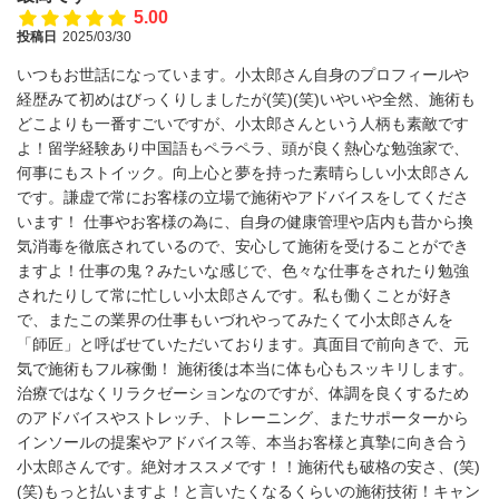
5.00
投稿日
2025/03/30
いつもお世話になっています。小太郎さん自身のプロフィールや
経歴みて初めはびっくりしましたが(笑)(笑)いやいや全然、施術も
どこよりも一番すごいですが、小太郎さんという人柄も素敵です
よ！留学経験あり中国語もペラペラ、頭が良く熱心な勉強家で、
何事にもストイック。向上心と夢を持った素晴らしい小太郎さん
です。謙虚で常にお客様の立場で施術やアドバイスをしてくださ
います！ 仕事やお客様の為に、自身の健康管理や店内も昔から換
気消毒を徹底されているので、安心して施術を受けることができ
ますよ！仕事の鬼？みたいな感じで、色々な仕事をされたり勉強
されたりして常に忙しい小太郎さんです。私も働くことが好き
で、またこの業界の仕事もいづれやってみたくて小太郎さんを
「師匠」と呼ばせていただいております。真面目で前向きで、元
気で施術もフル稼働！ 施術後は本当に体も心もスッキリします。
治療ではなくリラクゼーションなのですが、体調を良くするため
のアドバイスやストレッチ、トレーニング、またサポーターから
インソールの提案やアドバイス等、本当お客様と真摯に向き合う
小太郎さんです。絶対オススメです！！施術代も破格の安さ、(笑)
(笑)もっと払いますよ！と言いたくなるくらいの施術技術！キャン