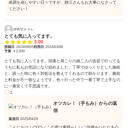
体調を崩しやすい日々ですが、静江さんもお大事になさって
ください！
コロリン
さん
とても気に入ってます。
5.00
投稿日
2024/09/05
利用日
2024/03/06
予算
￥2,000
とても気に入ってます。頭痛と肩こりの娘二人の送迎で行ってる
うちに私もお世話になり始めました。丁寧でゆっくりとした施術
と、困った時に色々対処法を教えてくれるので助かります。腕前
と料金が不一致なようです。色々行った中で一番丁寧で上手なの
に一番安くて不思議です。
1
オツカレ！（手もみ）からの返
信
返信日
2025/04/29
こんにちは！(^O^)／この度は素晴らしいご評価をいただき心