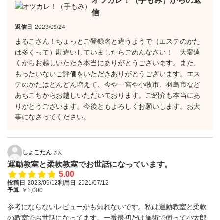
オツカレ！（手もみ）からの返
信
返信日
2023/09/24
まるこさん！ちょっとご登録名と違うようで（エステのかた
は多くって）勘違いしていましたらごめんなさい！ 大変遠
くからお越しいただき本当にありがとうございます。また、
もったいないご評価をいただきありがとうございます。エス
テのかたはどんどん増えて、今や一宮や小牧市、羽島市など
あちこちからお越しいただいております。ご紹介も本当にあ
りがとうございます。今後ともよろしくお願いします。お大
事になさってください。
しょこたん
さん
運動教室と柔軟教室でお世話になっています。
5.00
投稿日
2023/09/12
利用日
2021/07/12
予算
￥1,000
参考にならないレビューかも知れないです。私は運動教室と柔軟
の教室でお世話になってます。一番最初だけ施術で伺って小太郎