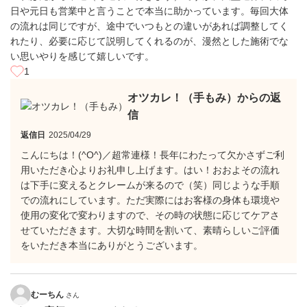
日や元日も営業中と言うことで本当に助かっています。毎回大体
の流れは同じですが、途中でいつもとの違いがあれば調整してく
れたり、必要に応じて説明してくれるのが、漫然とした施術でな
い思いやりを感じて嬉しいです。
1
オツカレ！（手もみ）からの返
信
返信日
2025/04/29
こんにちは！(^O^)／超常連様！長年にわたって欠かさずご利
用いただき心よりお礼申し上げます。はい！おおよその流れ
は下手に変えるとクレームが来るので（笑）同じような手順
での流れにしています。ただ実際にはお客様の身体も環境や
使用の変化で変わりますので、その時の状態に応じてケアさ
せていただきます。大切な時間を割いて、素晴らしいご評価
をいただき本当にありがとうございます。
むーちん
さん