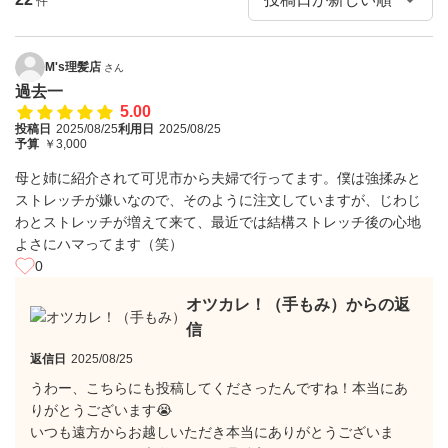
件
M's理髪店
さん
過去一
5.00
投稿日
2025/08/25
利用日
2025/08/25
予算
￥3,000
母と姉に紹介されて可児市から夫婦で行ってます。僕は強揉みと
ストレッチが嫌いなので、そのように注文していますが、じわじ
わとストレッチが増えて来て、最近では結構ストレッチ後の心地
よさにハマってます（笑）
0
オツカレ！（手もみ）からの返
信
返信日
2025/08/25
うわー、こちらにも投稿してくださったんですね！本当にあ
りがとうございます😭
いつも遠方からお越しいただき本当にありがとうございま