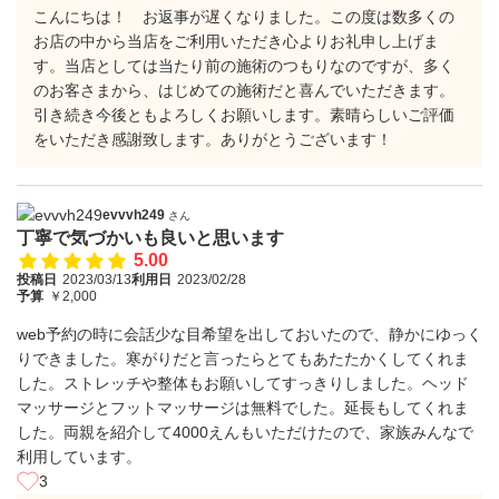
こんにちは！ お返事が遅くなりました。この度は数多くの
お店の中から当店をご利用いただき心よりお礼申し上げま
す。当店としては当たり前の施術のつもりなのですが、多く
のお客さまから、はじめての施術だと喜んでいただきます。
引き続き今後ともよろしくお願いします。素晴らしいご評価
をいただき感謝致します。ありがとうございます！
evvvh249
さん
丁寧で気づかいも良いと思います
5.00
投稿日
2023/03/13
利用日
2023/02/28
予算
￥2,000
web予約の時に会話少な目希望を出しておいたので、静かにゆっく
りできました。寒がりだと言ったらとてもあたたかくしてくれま
した。ストレッチや整体もお願いしてすっきりしました。ヘッド
マッサージとフットマッサージは無料でした。延長もしてくれま
した。両親を紹介して4000えんもいただけたので、家族みんなで
利用しています。
3