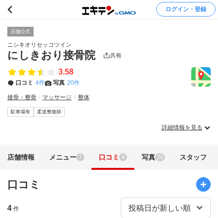
ログイン・登録
店舗公式
ニシキオリセッコツイン
にしきおり接骨院
共有
3.58
口コミ
4件
写真
20件
接骨・整骨
マッサージ
整体
駐車場有
柔道整復師
詳細情報を見る
店舗情報
メニュー
口コミ
写真
スタッフ
7
4
20
口コミ
4
件