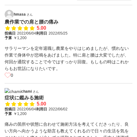
hmasa
さん
農作業での肩と腰の痛み
5.00
投稿日
2022/06/04
利用日
2022/05/25
予算
￥1,200
サラリーマンを定年退職し農業をやりはじめましたが、慣れない
作業で身体中が悲鳴をあげました。特に肩と腰は大変でしたが、
何回か通院することで今ではすっかり回復。もしもの時はこれか
らもお世話になりたいです。
0
chami
さん
症状に鑑みる施術
5.00
投稿日
2022/06/04
利用日
2022/06/02
予算
￥1,200
痛みの箇所や状態に合わせて施術方法を考えてくださったり、良
い方向へ向かうような助言も教えてくれるので日々の生活を気を