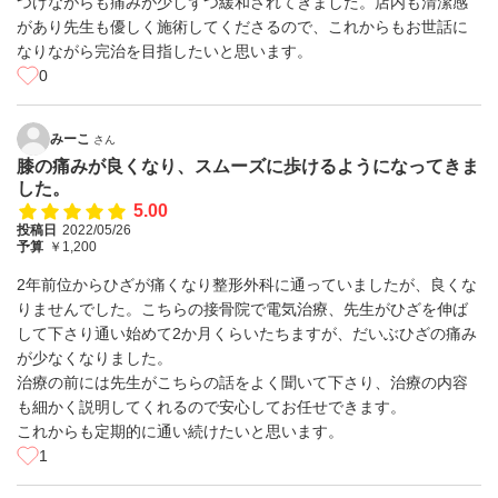
つけながらも痛みが少しずつ緩和されてきました。店内も清潔感
があり先生も優しく施術してくださるので、これからもお世話に
なりながら完治を目指したいと思います。
0
みーこ
さん
膝の痛みが良くなり、スムーズに歩けるようになってきま
した。
5.00
投稿日
2022/05/26
予算
￥1,200
2年前位からひざが痛くなり整形外科に通っていましたが、良くな
りませんでした。こちらの接骨院で電気治療、先生がひざを伸ば
して下さり通い始めて2か月くらいたちますが、だいぶひざの痛み
が少なくなりました。
治療の前には先生がこちらの話をよく聞いて下さり、治療の内容
も細かく説明してくれるので安心してお任せできます。
これからも定期的に通い続けたいと思います。
1