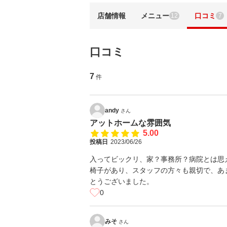
店舗情報
メニュー
口コミ
12
7
口コミ
7
件
andy
さん
アットホームな雰囲気
5.00
投稿日
2023/06/26
入ってビックリ、家？事務所？病院とは思
椅子があり、スタッフの方々も親切で、あ
とうございました。
0
みそ
さん