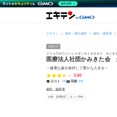
無料診断
エキテン
歯科・矯正歯科
歯科・歯医者
店舗公式
イリョウホウジンシャダンカミキタカイ カミキ
医療法人社団かみきた会
～健康な歯を維持して豊かな人生を～
3.85
口コミ
7件
写真
6件
歯科・歯医者
出張・訪問対応
ネット予約