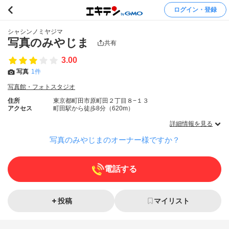
ログイン・登録
シャシンノミヤジマ
写真のみやじま
共有
3.00
写真
1件
写真館・フォトスタジオ
住所
東京都町田市原町田２丁目８−１３
アクセス
町田駅から徒歩8分（620m）
詳細情報を見る
写真のみやじまのオーナー様ですか？
電話する
投稿
マイリスト