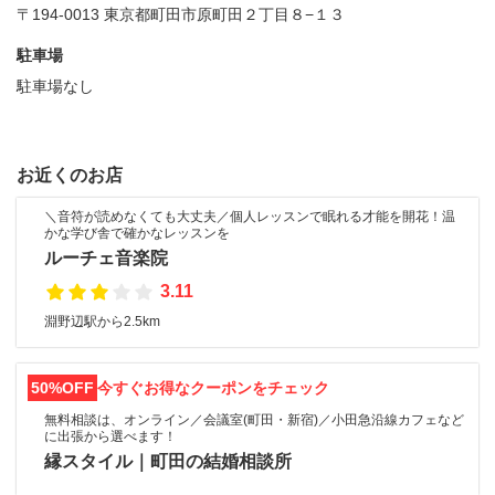
〒194-0013 東京都町田市原町田２丁目８−１３
駐車場
駐車場なし
お近くのお店
＼音符が読めなくても大丈夫／個人レッスンで眠れる才能を開花！温
かな学び舎で確かなレッスンを
ルーチェ音楽院
3.11
淵野辺駅から2.5km
50%OFF
今すぐお得なクーポンをチェック
無料相談は、オンライン／会議室(町田・新宿)／小田急沿線カフェなど
に出張から選べます！
縁スタイル｜町田の結婚相談所