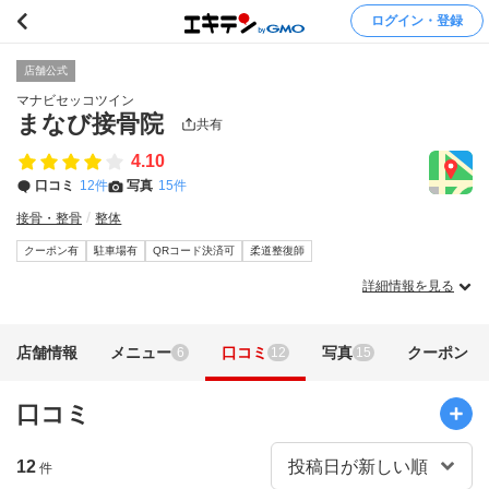
ログイン・登録
店舗公式
マナビセッコツイン
まなび接骨院
共有
4.10
口コミ
12件
写真
15件
接骨・整骨
整体
クーポン有
駐車場有
QRコード決済可
柔道整復師
詳細情報を見る
店舗情報
メニュー
口コミ
写真
クーポン
6
12
15
口コミ
12
件