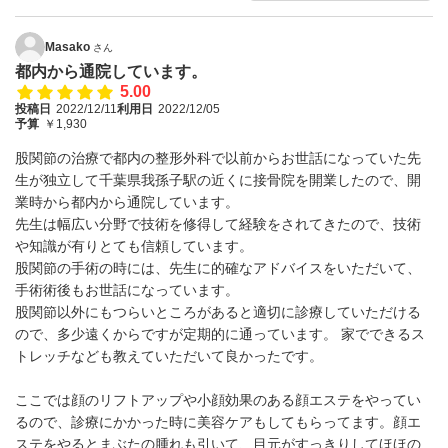
Masako
さん
都内から通院しています。
5.00
投稿日
2022/12/11
利用日
2022/12/05
予算
￥1,930
股関節の治療で都内の整形外科で以前からお世話になっていた先
生が独立して千葉県我孫子駅の近くに接骨院を開業したので、開
業時から都内から通院しています。
先生は幅広い分野で技術を修得して経験をされてきたので、技術
や知識が有りとても信頼しています。
股関節の手術の時には、先生に的確なアドバイスをいただいて、
手術術後もお世話になっています。
股関節以外にもつらいところがあると適切に診療していただける
ので、多少遠くからですが定期的に通っています。 家でできるス
トレッチなども教えていただいて良かったです。
ここでは顔のリフトアップや小顔効果のある顔エステをやってい
るので、診療にかかった時に美容ケアもしてもらってます。顔エ
ステをやるとまぶたの腫れも引いて、目元がすっきりしてほほの