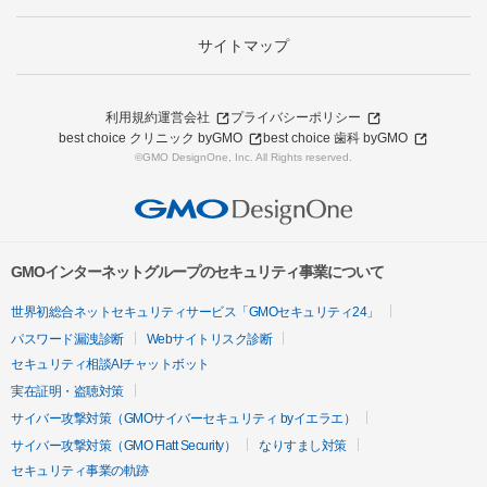
サイトマップ
利用規約
運営会社
プライバシーポリシー
best choice クリニック byGMO
best choice 歯科 byGMO
©GMO DesignOne, Inc. All Rights reserved.
GMOインターネットグループのセキュリティ事業について
世界初総合ネットセキュリティサービス「GMOセキュリティ24」
パスワード漏洩診断
Webサイトリスク診断
セキュリティ相談AIチャットボット
実在証明・盗聴対策
サイバー攻撃対策（GMOサイバーセキュリティ byイエラエ）
サイバー攻撃対策（GMO Flatt Security）
なりすまし対策
セキュリティ事業の軌跡