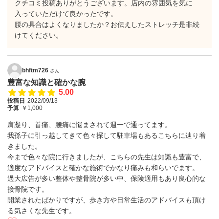
クチコミ投稿ありがとうございます。店内の雰囲気を気に
入っていただけて良かったです。
腰の具合はよくなりましたか？お伝えしたストレッチ是非続
けてください。
bhftm726
さん
豊富な知識と確かな腕
5.00
投稿日
2022/09/13
予算
￥1,000
肩凝り、首痛、腰痛に悩まされて週一で通ってます。
我孫子に引っ越してきて色々探して駐車場もあるこちらに辿り着
きました。
今まで色々な院に行きましたが、こちらの先生は知識も豊富で、
適度なアドバイスと確かな施術でかなり痛みも和らいでます。
過大広告が多い整体や整骨院が多い中、保険適用もあり良心的な
接骨院です。
開業されたばかりですが、歩き方や日常生活のアドバイスも頂け
る気さくな先生です。