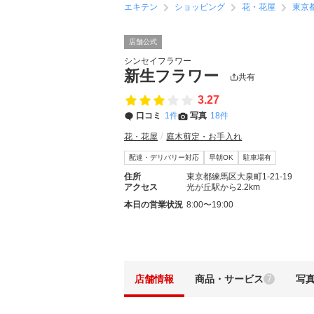
エキテン
ショッピング
花・花屋
東京
店舗公式
シンセイフラワー
新生フラワー
共有
3.27
口コミ
1件
写真
18件
花・花屋
庭木剪定・お手入れ
配達・デリバリー対応
早朝OK
駐車場有
住所
東京都練馬区大泉町1-21-19
アクセス
光が丘駅から2.2km
本日の営業状況
8:00〜19:00
店舗情報
商品・サービス
写
7