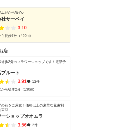
施工だから安心♪
会社サーベイ
3.10
ら徒歩7分（490m)
お店
駅徒歩2分のフラワーショップです！電話予
店プルート
3.91
12件
から徒歩2分（130m)
群の花をご用意！価格以上の豪華な花束制
約束◎
ワーショップオオムラ
3.56
3件