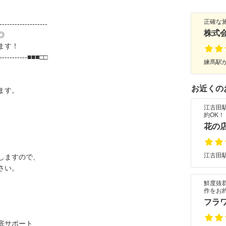
正確な
-------------------
株式
◎
ます！
--------------■■■□□
練馬駅か
お近くの
ます。
江古田
約OK！
花の
。
江古田駅
しますので、
さい。
鮮度抜
作をお
フラ
底サポート