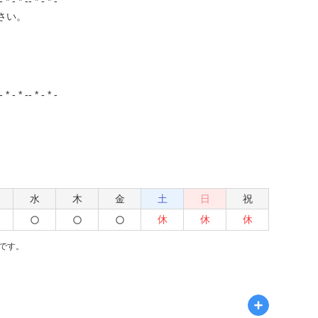
- * - * -- * - * -
さい。
。
- * - * -- * - * -
水
木
金
土
日
祝
休
休
休
です。