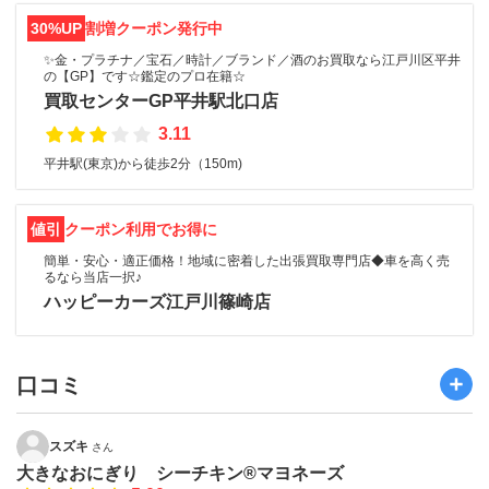
30%UP
割増クーポン発行中
✨金・プラチナ／宝石／時計／ブランド／酒のお買取なら江戸川区平井
の【GP】です☆鑑定のプロ在籍☆
買取センターGP平井駅北口店
3.11
平井駅(東京)から徒歩2分（150m)
値引
クーポン利用でお得に
簡単・安心・適正価格！地域に密着した出張買取専門店◆車を高く売
るなら当店一択♪
ハッピーカーズ江戸川篠崎店
口コミ
スズキ
さん
大きなおにぎり シーチキン®マヨネーズ