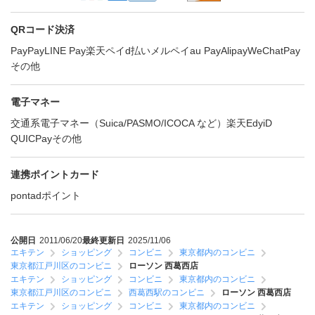
QRコード決済
PayPay
LINE Pay
楽天ペイ
d払い
メルペイ
au Pay
Alipay
WeChatPay
その他
電子マネー
交通系電子マネー（Suica/PASMO/ICOCA など）
楽天Edy
iD
QUICPay
その他
連携ポイントカード
ponta
dポイント
公開日
2011/06/20
最終更新日
2025/11/06
エキテン
ショッピング
コンビニ
東京都内のコンビニ
東京都江戸川区のコンビニ
ローソン 西葛西店
エキテン
ショッピング
コンビニ
東京都内のコンビニ
東京都江戸川区のコンビニ
西葛西駅のコンビニ
ローソン 西葛西店
エキテン
ショッピング
コンビニ
東京都内のコンビニ