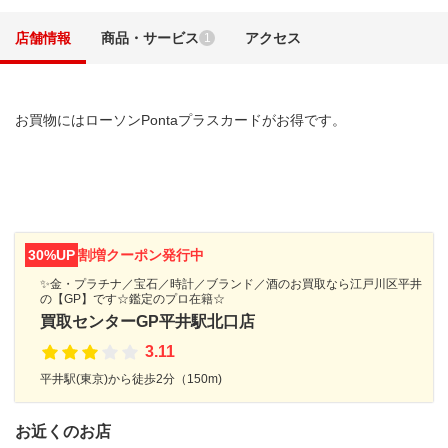
店舗情報
商品・サービス
アクセス
1
お買物にはローソンPontaプラスカードがお得です。
30%UP
割増クーポン発行中
✨金・プラチナ／宝石／時計／ブランド／酒のお買取なら江戸川区平井
の【GP】です☆鑑定のプロ在籍☆
買取センターGP平井駅北口店
3.11
平井駅(東京)から徒歩2分（150m)
お近くのお店