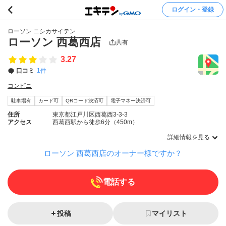
ログイン・登録
ローソン ニシカサイテン
ローソン 西葛西店
共有
3.27
口コミ
1件
コンビニ
駐車場有
カード可
QRコード決済可
電子マネー決済可
住所
東京都江戸川区西葛西3-3-3
アクセス
西葛西駅から徒歩6分（450m）
詳細情報を見る
ローソン 西葛西店のオーナー様ですか？
電話する
投稿
マイリスト