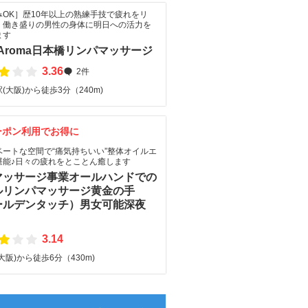
みOK］歴10年以上の熟練手技で疲れをリ
！働き盛りの男性の身体に明日への活力を
ます
le Aroma日本橋リンパマッサージ
3.36
2件
(大阪)から徒歩3分（240m)
ーポン利用でお得に
ベートな空間で“痛気持ちいい”整体オイルエ
堪能♪日々の疲れをとことん癒します
マッサージ事業オールハンドでの
ルリンパマッサージ黄金の手
ールデンタッチ）男女可能深夜
3.14
大阪)から徒歩6分（430m)