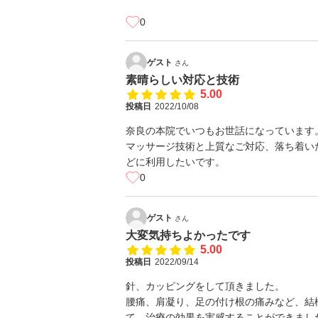
0
ゲスト
さん
素晴らしい対応と技術
5.00
投稿日
2022/10/08
奈良の本院でいつもお世話になっています
マッサージ技術と上質なご対応、落ち着い
どに利用したいです。
0
ゲスト
さん
大変気持ちよかったです
5.00
投稿日
2022/09/14
針、カッピングをして頂きました。
腰痛、肩凝り、足の付け根の痛みなど、結
て、治療の効果を実感することができまし