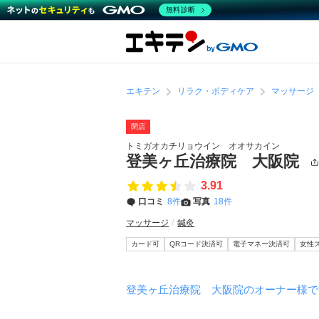
無料診断
エキテン
リラク・ボディケア
マッサージ
閉店
トミガオカチリョウイン オオサカイン
登美ヶ丘治療院 大阪院
3.91
口コミ
8件
写真
18件
マッサージ
鍼灸
カード可
QRコード決済可
電子マネー決済可
女性
登美ヶ丘治療院 大阪院のオーナー様で