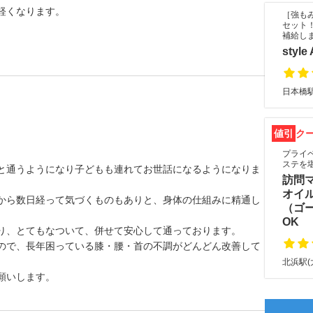
軽くなります。
［強も
セット
補給し
sty
日本橋駅
値引
ク
プライ
ステを
と通うようになり子どもも連れてお世話になるようになりま
訪問
オイ
から数日経って気づくものもありと、身体の仕組みに精通し
（ゴ
OK
り、とてもなついて、併せて安心して通っております。
ので、長年困っている膝・腰・首の不調がどんどん改善して
北浜駅(
願いします。