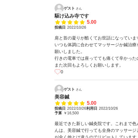
ゲスト
さん
駆け込み寺です
5.00
投稿日
2022/10/26
肩と首の凝りが酷くてお世話になっていま
いつも体調に合わせてマッサージか鍼治療
願いしました。
行きの電車では座ってても痛くて辛かった
また次回もよろしくお願いします。
0
ゲスト
さん
美容鍼
5.00
投稿日
2022/10/26
利用日
2022/10/26
予算
￥16,500
最近できた新しい鍼灸院です。これまで色
んは、美容鍼で行っても全身のマッサージ
が全く他とは違うのでリピートしています