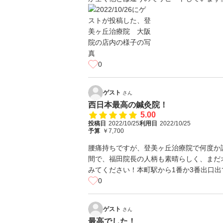
0
ゲスト
さん
西日本最高の鍼灸院！
5.00
投稿日
2022/10/25
利用日
2022/10/25
予算
￥7,700
腰痛持ちですが、登美ヶ丘治療院で何度か
間で、福田院長の人柄も素晴らしく、まだ
みてください！本町駅から1番か3番出口出
0
ゲスト
さん
最高でした！