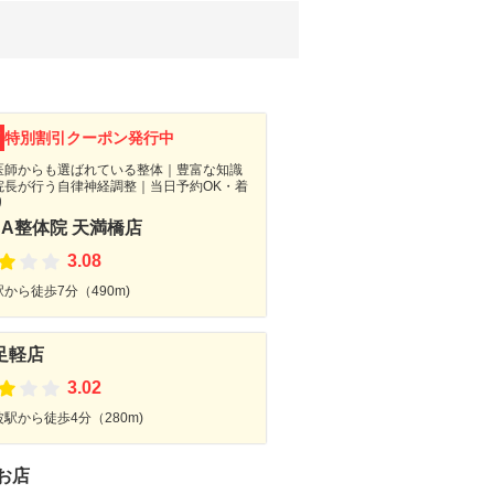
F
特別割引クーポン発行中
医師からも選ばれている整体｜豊富な知識
院長が行う自律神経調整｜当日予約OK・着
り
NA整体院 天満橋店
3.08
から徒歩7分（490m)
足軽店
3.02
駅から徒歩4分（280m)
お店