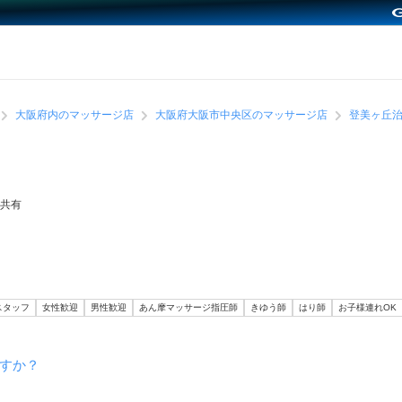
大阪府内のマッサージ店
大阪府大阪市中央区のマッサージ店
登美ヶ丘
共有
スタッフ
女性歓迎
男性歓迎
あん摩マッサージ指圧師
きゆう師
はり師
お子様連れOK
すか？