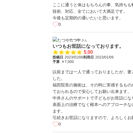
ここに通うと体はもちろんの事、気持ちも
技術、対応、全てにおいて大満足です。
今後も定期的の通いたいと思います。
0
たつや
さん
いつもお世話になっております。
5.00
投稿日
2023/01/06
利用日
2023/01/06
予算
￥7,000
以前までは一人で通っておりましたが、妻
した。
福田院長の施術は、その時に実感するもの
ておられるので安心してお願い出来ます。
中井さんのサポートで子どもがお世話にな
表面上の治療でなく根本へのアプローチな
ます。
引続きお世話になりますので、よろしくお
0