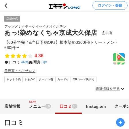
ログイン・登録
店舗公式
アッソメナクチャケイセイオオクボテン
あっ!染めなくちゃ京成大久保店
共有
【60分で完了&当日予約OK♪】根本染め3300円/トリートメント
660円〜
4.36
口コミ
46件
写真
3件
美容室・ヘアサロン
ネット予約
日祝OK
クーポン有
カード可
QRコード決済可
詳細情報を見る
NEW
店舗情報
メニュー
口コミ
Instagram
クーポ
19
46
口コミ