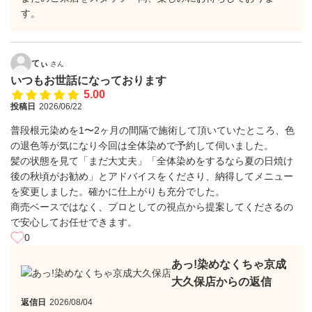
す。
てぃ
さん
いつもお世話になっております
5.00
投稿日
2026/06/22
普段根元染めを1〜2ヶ月の間隔で施術して頂いていたところ、色
の退色等が気になり今回は全体染めで予約して伺いました。
髪の状態を見て「まだ大丈夫」「全体染めをするなら夏の日焼け
後の秋頃がお勧め」とアドバイスをくださり、納得してメニュー
を変更しました。確かに仕上がりも充分でした。
商売ベースではなく、プロとしての視点から提案してくださるの
で安心してお任せできます。
0
あっ!染めなくちゃ京成
大久保店からの返信
返信日
2026/08/04