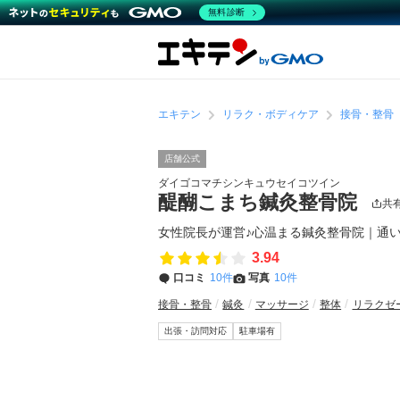
無料診断
エキテン
リラク・ボディケア
接骨・整骨
店舗公式
ダイゴコマチシンキュウセイコツイン
醍醐こまち鍼灸整骨院
共
女性院長が運営♪心温まる鍼灸整骨院｜通
3.94
口コミ
10件
写真
10件
接骨・整骨
鍼灸
マッサージ
整体
リラクゼ
出張・訪問対応
駐車場有