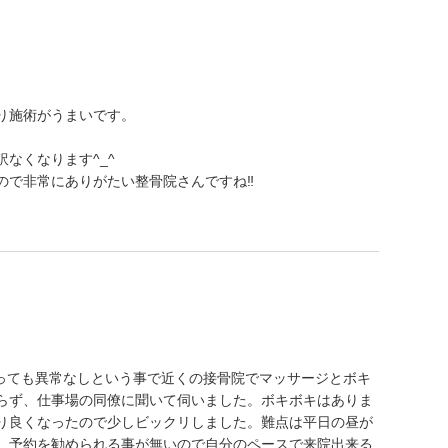
り施術がうまいです。
なくなります^_^
で非常にありがたい整骨院さんですね‼️
撮っても異常なしという事で近くの接骨院でマッサージとボキ
らず、仕事場の同僚に聞いて伺いました。ボキボキはありま
り良くなったので少しビックリしました。難点は平日の昼が
、予約を勧められる事が無いので自分のペースで来院出来る