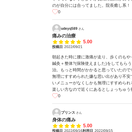
のが自分には合ってました。院長癒し系！
0
udeyq589
さん
痛みの治療
5.00
投稿日
2022/09/21
朝起きた時に腰に激痛が走り、歩くのもや
鍼灸＋整体?(保険使えました)をしてもら
治。もっと時間がかかると思っていたので
無理にすすめられた嫌な思い出があり不安
いメニューがなくしかも無理にすすめられ
楽しい方なので近くにあるとしょっちゅう
0
プリンス
さん
身体の痛み
5.00
投稿日
2022/09/16
利用日
2022/09/15