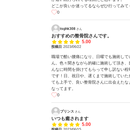
どこが良いか迷ってるならぜひ行ってみて
0
tsghk308
さん
おすすめの整骨院さんです。
5.00
投稿日
2023/06/22
職場で酷い腰痛になり、日曜でも施術して
ん。色々聞きながら的確に施術して頂き、
んなに時間を掛けてもらって申し訳ない程
です！日、祝日や、遅くまで施術していた
ても上手で、良い整骨院さんに出会えたな
なってます。
0
プリンス
さん
いつも癒されます
5.00
投稿日
2023/06/15