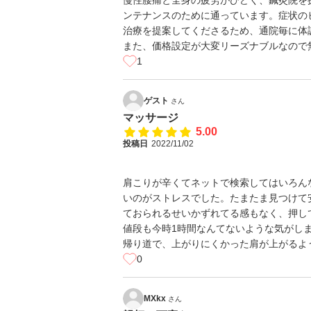
慢性腰痛と全身の疲労がひどく、鍼灸院を
ンテナンスのために通っています。症状の
治療を提案してくださるため、通院毎に体
また、価格設定が大変リーズナブルなので
1
ゲスト
さん
マッサージ
5.00
投稿日
2022/11/02
肩こりが辛くてネットで検索してはいろん
いのがストレスでした。たまたま見つけて
ておられるせいかずれてる感もなく、押し
値段も今時1時間なんてないような気がし
帰り道で、上がりにくかった肩が上がるよ
0
MXkx
さん