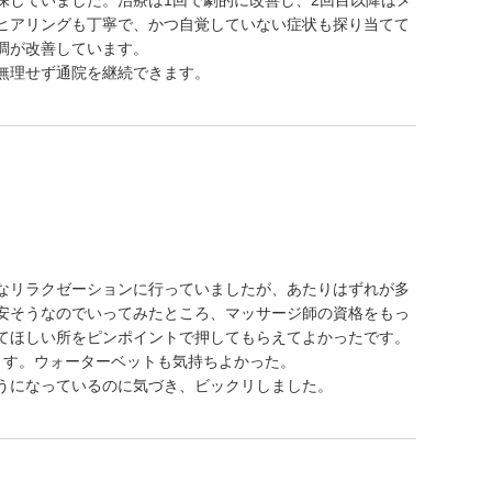
探していました。治療は1回で劇的に改善し、2回目以降はメ
ヒアリングも丁寧で、かつ自覚していない症状も探り当てて
調が改善しています。
無理せず通院を継続できます。
なリラクゼーションに行っていましたが、あたりはずれが多
安そうなのでいってみたところ、マッサージ師の資格をもっ
てほしい所をピンポイントで押してもらえてよかったです。
ます。ウォーターベットも気持ちよかった。
うになっているのに気づき、ビックリしました。