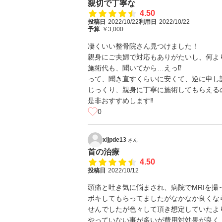
親切で丁寧な
4.50
投稿日
2022/10/22
利用日
2022/10/22
予算
￥3,000
凄くいい整骨院さん見つけました！
親身にご夫婦で対応もありがたいし、何よ
施術代も、聞いてから…えっ⁉️
って、聞き直すくらいに安くて、逆に申し訳
じっくり、親身に丁寧に施術してもらえるの
是非おすすめします‼️
0
xljpde13
さん
首の治療
4.50
投稿日
2022/10/12
頭痛と吐き気に悩まされ、病院でMRIを
ボキしてもらってましたがなかなか良くな
せんでしたが色々して頂き想定していたよ
やっていない事が多いが費用対効果が良く