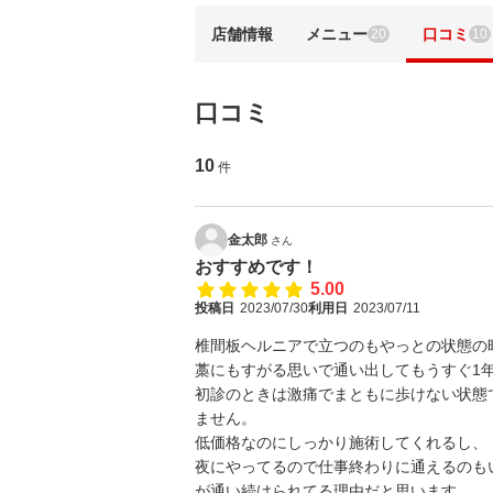
店舗情報
メニュー
口コミ
20
10
口コミ
10
件
金太郎
さん
おすすめです！
5.00
投稿日
2023/07/30
利用日
2023/07/11
椎間板ヘルニアで立つのもやっとの状態の
藁にもすがる思いで通い出してもうすぐ1
初診のときは激痛でまともに歩けない状態
ません。
低価格なのにしっかり施術してくれるし、
夜にやってるので仕事終わりに通えるのも
が通い続けられてる理由だと思います。