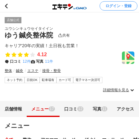
ログイン・登録
店舗公式
ユウシンキュウセイタイイン
ゆう鍼灸整体院
共有
キャリア20年の実績！土日祝も営業！
4.12
口コミ
12件
写真
11件
整体
鍼灸
エステ
接骨・整骨
ネット予約
日祝OK
駐車場有
カード可
電子マネー決済可
詳細情報を見る
店舗情報
メニュー
口コミ
写真
アクセス
17
12
11
メニュー