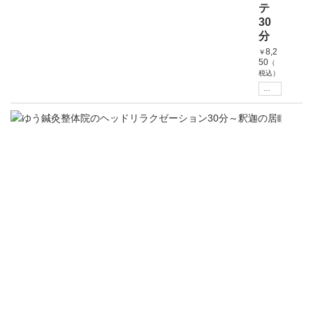
テ
30
分
8,2
￥
50
（
税込）
販売中