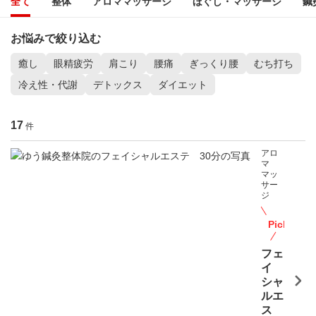
全て
整体
アロママッサージ
ほぐし・マッサージ
鍼
お悩みで絞り込む
癒し
眼精疲労
肩こり
腰痛
ぎっくり腰
むち打ち
冷え性・代謝
デトックス
ダイエット
17
件
アロ
マ
マッ
サー
ジ
PickUp
フェ
イ
シャ
ルエ
ス