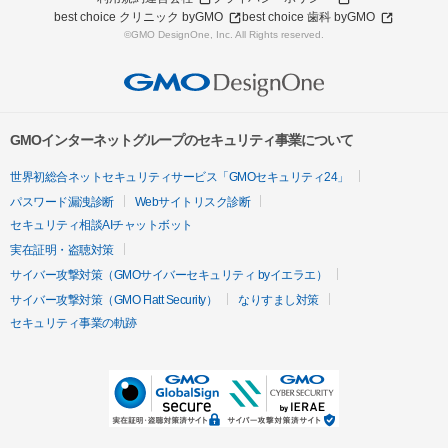
best choice クリニック byGMO
best choice 歯科 byGMO
©GMO DesignOne, Inc. All Rights reserved.
GMOインターネットグループのセキュリティ事業について
世界初総合ネットセキュリティサービス「GMOセキュリティ24」
パスワード漏洩診断
Webサイトリスク診断
セキュリティ相談AIチャットボット
実在証明・盗聴対策
サイバー攻撃対策（GMOサイバーセキュリティ byイエラエ）
サイバー攻撃対策（GMO Flatt Security）
なりすまし対策
セキュリティ事業の軌跡