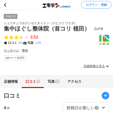
ログイン・登録
店舗公式
シュウチュウホグシセイタイイン（クビコリ ウエダ）
集中ほぐし整体院（首コリ 植田）
共有
3.53
口コミ
4件
写真
14件
マッサージ
整体
QRコード決済可
詳細情報を見る
店舗情報
口コミ
写真
アクセス
4
14
口コミ
4
件