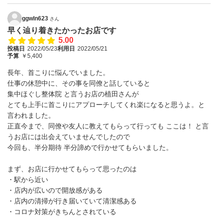
ggwln623
さん
早く辿り着きたかったお店です
5.00
投稿日
2022/05/23
利用日
2022/05/21
予算
￥5,400
長年、首こりに悩んでいました。
仕事の休憩中に、その事を同僚と話していると
集中ほぐし整体院 と言うお店の植田さんが
とても上手に首こりにアプローチしてくれ楽になると思うよ。と
言われました。
正直今まで、同僚や友人に教えてもらって行っても ここは！ と言
うお店には出会えていませんでしたので
今回も、半分期待 半分諦めで行かせてもらいました。
まず、お店に行かせてもらって思ったのは
・駅から近い
・店内が広いので開放感がある
・店内の清掃が行き届いていて清潔感ある
・コロナ対策がきちんとされている