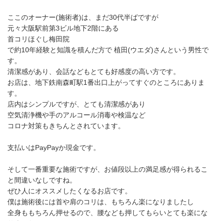
ここのオーナー(施術者)は、まだ30代半ばですが
元々大阪駅前第3ビル地下2階にある
首コリほぐし梅田院
で約10年経験と知識を積んだ方で 植田(ウエダ)さんという男性で
す。
清潔感があり、会話などもとても好感度の高い方です。
お店は、地下鉄南森町駅1番出口上がってすぐのところにありま
す。
店内はシンプルですが、とても清潔感があり
空気清浄機や手のアルコール消毒や検温など
コロナ対策もきちんとされています。
支払いはPayPayか現金です。
そして一番重要な施術ですが、お値段以上の満足感が得られるこ
と間違いなしですね。
ぜひ人にオススメしたくなるお店です。
僕は施術後には首や肩のコリは、もちろん楽になりましたし
全身ももちろん押せるので、腰なども押してもらいとても楽にな