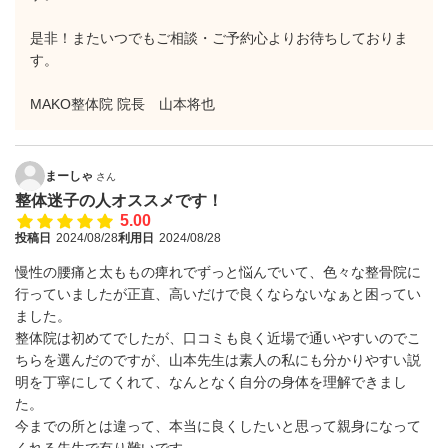
是非！またいつでもご相談・ご予約心よりお待ちしておりま
す。
MAKO整体院 院長 山本将也
まーしゃ
さん
整体迷子の人オススメです！
5.00
投稿日
2024/08/28
利用日
2024/08/28
慢性の腰痛と太ももの痺れでずっと悩んでいて、色々な整骨院に
行っていましたが正直、高いだけで良くならないなぁと困ってい
ました。
整体院は初めてでしたが、口コミも良く近場で通いやすいのでこ
ちらを選んだのですが、山本先生は素人の私にも分かりやすい説
明を丁寧にしてくれて、なんとなく自分の身体を理解できまし
た。
今までの所とは違って、本当に良くしたいと思って親身になって