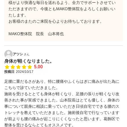
様がより快適な毎日を送れるよう、全力でサポートさせてい
ただきますので、今後ともMAKO整体院をよろしくお願いい
たします。
お客様のまたのご来院を心よりお待ちしております。
MAKO整体院 院長 山本将也
アツシ
さん
身体が軽くなりました。
5.00
投稿日
2024/10/17
足腰に重だるさがあり、特に腰痛やふくらはぎに痛みが出た為に
こちらで診ていただきました。
施術を受けるととても身体が軽くなり、足腰の張りが軽くなり改
善された事が実感できました。山本院長はとても優しく、身体の
事について親身に相談に乗っていただき日頃自宅でできる腰のス
トレッチを教えていただきました。施術後自宅で行なっています
が前よりも腰の痛みが起こりにくくなったと思います。葛飾区で
整体を受けるならとてもオススメです。