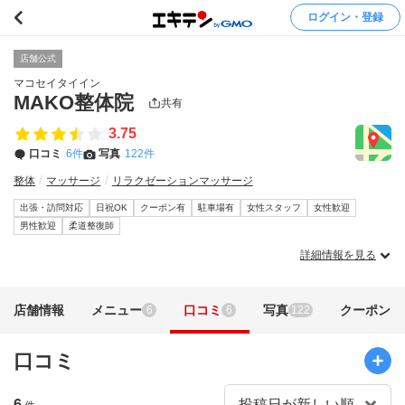
ログイン・登録
店舗公式
マコセイタイイン
MAKO整体院
共有
3.75
口コミ
6件
写真
122件
整体
マッサージ
リラクゼーションマッサージ
出張・訪問対応
日祝OK
クーポン有
駐車場有
女性スタッフ
女性歓迎
男性歓迎
柔道整復師
詳細情報を見る
店舗情報
メニュー
口コミ
写真
クーポン
6
6
122
口コミ
6