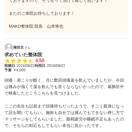
ておりますので、そう言って頂けて嬉しく思います！
またのご来院お待ちしております！
MAKO整体院 院長 山本将也
海坊主
さん
求めていた整体院
4.50
投稿日
2024/08/22
利用日
2024/08/22
予算
￥6,000
頭痛・肩こりが酷く、月に数回頭痛薬を飲んでいましたが、今回
は痛みが強くて薬を飲んでも良くならないかったので、葛飾区中
で検索したところこちらを見つけました。
ここの先生も以前まで頭痛持ちだったようで、すごく親身になっ
て話を聞いてもらい、施術も自分では揉んでもできない押し方で
マッサージをしてもらいました。眼精疲労や睡眠不足もあったの
で、そちらの対応もしてもらい本当に良かったです。