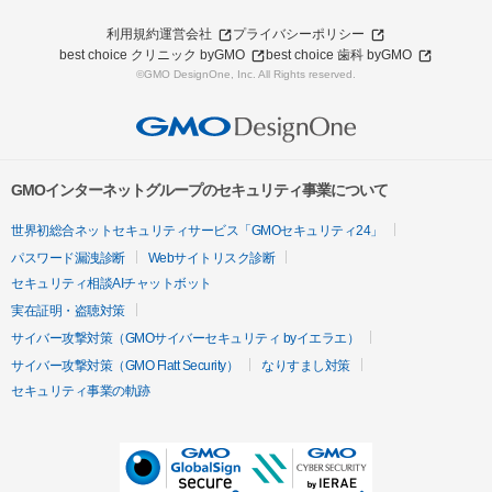
利用規約
運営会社
プライバシーポリシー
best choice クリニック byGMO
best choice 歯科 byGMO
©GMO DesignOne, Inc. All Rights reserved.
GMOインターネットグループのセキュリティ事業について
世界初総合ネットセキュリティサービス「GMOセキュリティ24」
パスワード漏洩診断
Webサイトリスク診断
セキュリティ相談AIチャットボット
実在証明・盗聴対策
サイバー攻撃対策（GMOサイバーセキュリティ byイエラエ）
サイバー攻撃対策（GMO Flatt Security）
なりすまし対策
セキュリティ事業の軌跡