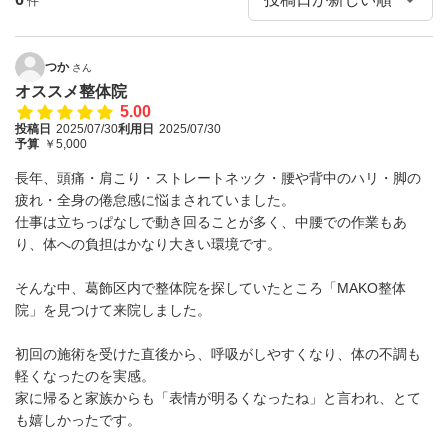
件
つか
さん
オススメ整体院
5.00
投稿日
2025/07/30
利用日
2025/07/30
予算
￥5,000
長年、頭痛・肩こり・ストレートネック・腰や背中のハリ・脚の
疲れ・全身の倦怠感に悩まされていました。
仕事は立ちっぱなしで動き回ることが多く、中腰での作業もあ
り、体への負担はかなり大きい環境です。
そんな中、葛飾区内で整体院を探していたところ「MAKO整体
院」を見つけて来院しました。
初回の施術を受けた直後から、呼吸がしやすくなり、体の不調も
軽くなったのを実感。
家に帰ると家族からも「表情が明るくなったね」と言われ、とて
も嬉しかったです。