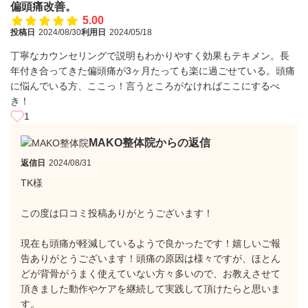
偏頭痛改善。
5.00
投稿日
2024/08/30
利用日
2024/05/18
丁寧なカウンセリングで説明もわかりやすく効果もテキメン。長
年付き合ってきた偏頭痛が3ヶ月たっても楽に過ごせている。頭痛
に悩んでいる方、ここっ！言うところがなければここにするべ
き！
1
MAKO整体院からの返信
返信日
2024/08/31
TK様
この度は口コミ投稿ありがとうございます！
現在も頭痛が軽減しているようで良かったです！嬉しいご報
告ありがとうございます！頭痛の原因は様々ですが、ほとん
どが背骨がうまく使えていない方々多いので、お教えさせて
頂きました動作やケアを継続して実践して頂けたらと思いま
す。