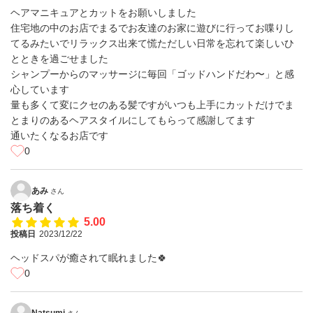
ヘアマニキュアとカットをお願いしました
住宅地の中のお店でまるでお友達のお家に遊びに行ってお喋りし
てるみたいでリラックス出来て慌ただしい日常を忘れて楽しいひ
とときを過ごせました
シャンプーからのマッサージに毎回「ゴッドハンドだわ〜」と感
心しています
量も多くて変にクセのある髪ですがいつも上手にカットだけでま
とまりのあるヘアスタイルにしてもらって感謝してます
通いたくなるお店です
0
あみ
さん
落ち着く
5.00
投稿日
2023/12/22
ヘッドスパが癒されて眠れました🍀
0
Natsumi