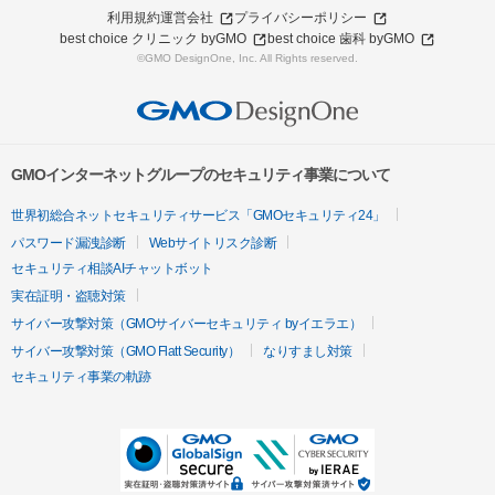
利用規約
運営会社
プライバシーポリシー
best choice クリニック byGMO
best choice 歯科 byGMO
©GMO DesignOne, Inc. All Rights reserved.
GMOインターネットグループのセキュリティ事業について
世界初総合ネットセキュリティサービス「GMOセキュリティ24」
パスワード漏洩診断
Webサイトリスク診断
セキュリティ相談AIチャットボット
実在証明・盗聴対策
サイバー攻撃対策（GMOサイバーセキュリティ byイエラエ）
サイバー攻撃対策（GMO Flatt Security）
なりすまし対策
セキュリティ事業の軌跡