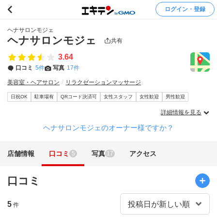
ログイン・登録
ヘナサロンモジェ
ヘナサロンモジェ
共有
3.64
口コミ
5件
写真
17件
美容室・ヘアサロン
リラクゼーションマッサージ
日祝OK
駐車場有
QRコード決済可
女性スタッフ
女性歓迎
男性歓迎
詳細情報を見る
ヘナサロンモジェのオーナー様ですか？
店舗情報
口コミ
写真
アクセス
5
17
口コミ
5
件