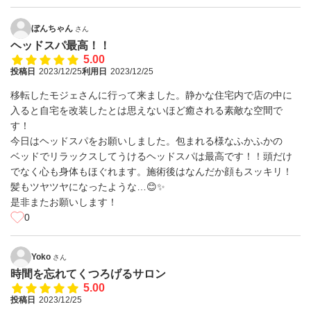
ぼんちゃん
さん
ヘッドスパ最高！！
5.00
投稿日
2023/12/25
利用日
2023/12/25
移転したモジェさんに行って来ました。静かな住宅内で店の中に
入ると自宅を改装したとは思えないほど癒される素敵な空間で
す！
今日はヘッドスパをお願いしました。包まれる様なふかふかの
ベッドでリラックスしてうけるヘッドスパは最高です！！頭だけ
でなく心も身体もほぐれます。施術後はなんだか顔もスッキリ！
髪もツヤツヤになったような…😊✨
是非またお願いします！
0
Yoko
さん
時間を忘れてくつろげるサロン
5.00
投稿日
2023/12/25