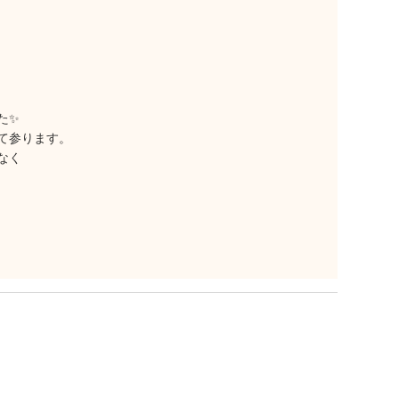
た✨
て参ります。
なく