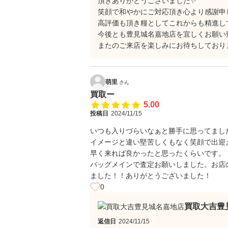
頂きありがとうございました✨
笑顔で和やかにご対応頂き心より感謝申し上げ
高評価も頂き糧としてこれからも精進し
今後とも豊見城名嘉地店を宜しくお願い
またのご来店を楽しみにお待ちしておりま
萌里
さん
買取ー
5.00
投稿日
2024/11/15
いつも入りづらいなぁと勝手に思ってまし
イメージと違い堅苦しくもなく笑顔で出迎
早く来れば良かったと思ったくらいです。
バッグメインで査定お願いしました。お店
ました！！ありがとうございました！
0
買取大吉豊
返信日
2024/11/15