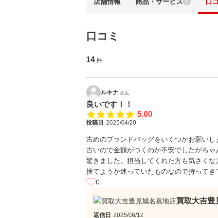
店舗情報
商品・サービス
口
5
口コミ
14
件
ルキナ
さん
良いです！！
5.00
投稿日
2025/04/20
古めのブランドバッグをいくつかお願いし
古いので金額がつくのか不安でしたがちゃ
驚きました。担当してくれた方も気さくな
捨てようか迷っていたものなので持ってき
0
買取大吉豊
返信日
2025/06/12