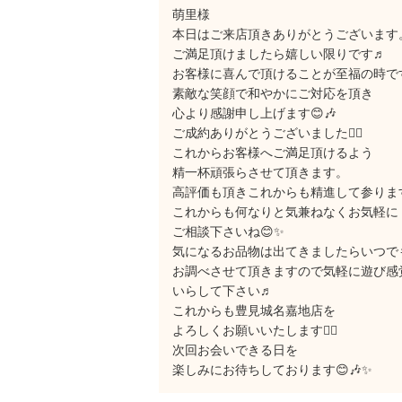
萌里様
本日はご来店頂きありがとうございます
ご満足頂けましたら嬉しい限りです♬
お客様に喜んで頂けることが至福の時です
素敵な笑顔で和やかにご対応を頂き
心より感謝申し上げます😊🎶
ご成約ありがとうございました🙇‍♂️
これからお客様へご満足頂けるよう
精一杯頑張らさせて頂きます。
高評価も頂きこれからも精進して参りま
これからも何なりと気兼ねなくお気軽に
ご相談下さいね😊✨
気になるお品物は出てきましたらいつで
お調べさせて頂きますので気軽に遊び感
いらして下さい♬
これからも豊見城名嘉地店を
よろしくお願いいたします🙇‍♂️
次回お会いできる日を
楽しみにお待ちしております😊🎶✨