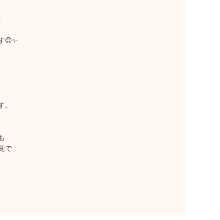
。
😊✨
す。
も
覚で