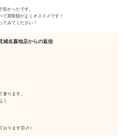
。
で良かったです。
べて買取額がよくオススメです！
ってみてください！
見城名嘉地店からの返信
て参ります。
なく
おります😊🎶✨