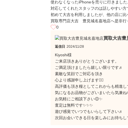
使わなくなったiPhoneを売りに行きました
対応してくれたスタッフのは話しやすい方
初めて大吉を利用しましたが、他の店に比
買取専門店大吉 豊見城名嘉地店へ是非行
0
買取大吉豊
返信日
2024/11/28
Kiyoshi様
ご来店頂きありがとうございます。
ご満足頂けましたら嬉しい限りです♬
素敵な笑顔でご対応を頂き
心より感謝申し上げます🙇‍♂️
高評価も頂き糧としてこれからも精進し
気になるお品物がございまいたら気兼ね
お気軽にご相談下さい😊✨
査定は無料です✨✨✨
遊び感覚でいつでもいらして下さい♬
次回お会いできる日を楽しみにお待ちして