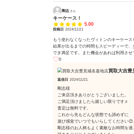
剛志
さん
キーケース！
5.00
投稿日
2024/11/21
もう使わなくなったヴィトンのキーケース
結果が出るまでの時間もスピーディーで、
でき満足です。また機会があれば利用させ
0
買取大吉豊
返信日
2024/11/21
剛志様
ご来店頂きありがとうございました。
ご満足頂けましたら嬉しい限りです♬
査定は無料です。
これから先もどんな状態でも諦めずに
遊び感覚でいつでもいらしてください😊
剛志様のお人柄もよく素敵なお時間を過