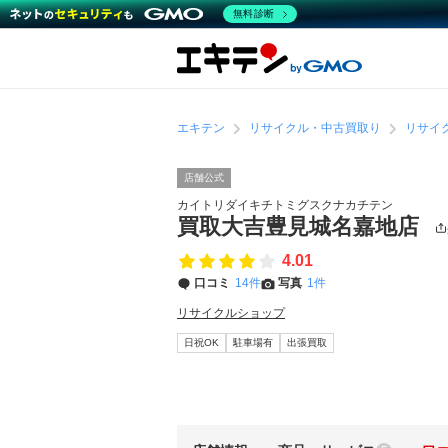
無料診断
エキテン
リサイクル・中古買取り
リサイ
店舗公式
カイトリダイキチトミグスクナカチテン
買取大吉豊見城名嘉地店
4.01
口コミ
14件
写真
1件
リサイクルショップ
日祝OK
駐車場有
出張買取