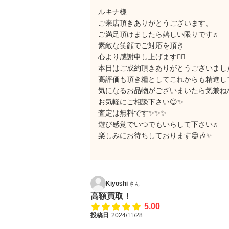
ルキナ様
ご来店頂きありがとうございます。
ご満足頂けましたら嬉しい限りです♬
素敵な笑顔でご対応を頂き
心より感謝申し上げます🙇‍♂️
本日はご成約頂きありがとうございまし
高評価も頂き糧としてこれからも精進し
気になるお品物がございまいたら気兼ね
お気軽にご相談下さい😊✨
査定は無料です✨✨✨
遊び感覚でいつでもいらして下さい♬
楽しみにお待ちしております😊🎶✨
Kiyoshi
さん
高額買取！
5.00
投稿日
2024/11/28