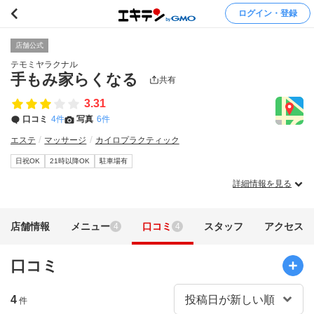
ログイン・登録
店舗公式
テモミヤラクナル
手もみ家らくなる
共有
3.31
口コミ
4件
写真
6件
エステ
マッサージ
カイロプラクティック
日祝OK
21時以降OK
駐車場有
詳細情報を見る
店舗情報
メニュー
口コミ
スタッフ
アクセス
4
4
口コミ
4
件