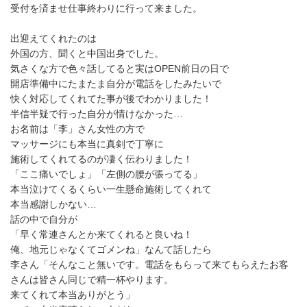
受付を済ませ仕事終わりに行って来ました。
出迎えてくれたのは
外国の方、聞くと中国出身でした。
気さくな方で色々話してると実はOPEN前日の日で
開店準備中にたまたま自分が電話をしたみたいで
快く対応してくれてた事が後でわかりました！
半信半疑で行った自分が情けなかった…
お名前は「李」さん女性の方で
マッサージにも本当に真剣で丁寧に
施術してくれてるのが凄く伝わりました！
「ここ痛いでしょ」「左側の腰が張ってる」
本当泣けてくるくらい一生懸命施術してくれて
本当感謝しかない…
話の中で自分が
「早く常連さんとか来てくれると良いね！
俺、地元じゃなくてゴメンね」なんて話したら
李さん「そんなこと無いです。電話をもらって来てもらえたお客
さんは皆さん同じで精一杯やります。
来てくれて本当ありがとう」