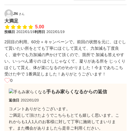
JN
さん
大満足
5.00
投稿日
2022/01/19
利用日
2022/01/19
2回目の利用。60分＋キャンペーンで。前回の状態を元に、ほぐし
て貰いたい所をとても丁寧にほぐして貰えて、力加減も丁度良
く、途中でも力加減の声かけて頂くので、箇所で 加減も答えやす
い。いっぺん通りの ほぐしじゃなくて、凝りがある所を じっくり
ほぐして貰え、体が楽になるのがわかりました！今まであちこち
受けた中で 1番満足しました！ありがとうございます！
0
手もみ家らくなるからの返信
返信日
2022/01/20
コメントありがとうございます。
ご満足して頂けたようでこちらもとても嬉しく思います。こ
れからも1人1人のお客様に対して丁寧に施術してまいりま
す。また機会がありましたら是非ご利用ください。