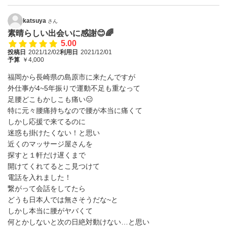
katsuya
さん
素晴らしい出会いに感謝😊🌈
5.00
投稿日
2021/12/02
利用日
2021/12/01
予算
￥4,000
福岡から長崎県の島原市に来たんですが
外仕事が4~5年振りで運動不足も重なって
足腰どこもかしこも痛い😑
特に元々腰痛持ちなので腰が本当に痛くて
しかし応援で来てるのに
迷惑も掛けたくない！と思い
近くのマッサージ屋さんを
探すと１軒だけ遅くまで
開けてくれてるとこ見つけて
電話を入れました！
繋がって会話をしてたら
どうも日本人では無さそうだな~と
しかし本当に腰がヤバくて
何とかしないと次の日絶対動けない…と思い