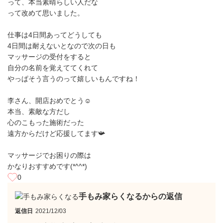
って、本当素晴らしい人だな
って改めて思いました。
仕事は4日間あってどうしても
4日間は耐えないとなので次の日も
マッサージの受付をすると
自分の名前を覚えててくれて
やっぱそう言うのって嬉しいもんですね！
李さん、開店おめでとう☺️
本当、素敵な方だし
心のこもった施術だった
遠方からだけど応援してます📯
マッサージでお困りの際は
かなりおすすめです(*^^*)
0
手もみ家らくなるからの返信
返信日
2021/12/03