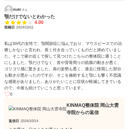
maki
さん
顎だけでないとわかった
4.00
投稿日
2024/10/11
私は30代の女性で、顎関節症に悩んでおり、マウスピースでの治
療しかないと言われ、長く付き合っていくものだと諦めていまし
た。そこで家の近くで探して見つけたこちらの整体院に通うこと
にしました。顎だけでなく、首や背骨周りの筋膜の動きが悪く、
ゴリゴリ感に驚きました。肩の姿勢も悪く、過去に怪我した部分
も動きが悪かったのですが、そこを施術すると顎にも響く不思議
な感覚がありました。ありがたいことに症状が軽減してきている
ので、今後も続けていこうと思っています。
0
KINMAQ整体院 岡山大雲
寺院からの返信
返信日
2024/10/14