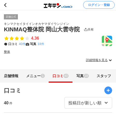
ログイン・登録
店舗公式
キンマクセイタイインオカヤマダイウンジイン
KINMAQ整体院 岡山大雲寺院
共有
4.36
口コミ
40件
写真
18件
整体
詳細情報を見る
店舗情報
メニュー
口コミ
写真
スタッフ
1
40
18
口コミ
40
件