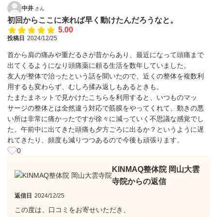
中井
さん
初回からここに来れば早く動けたんだろうなと。
5.00
投稿日
2024/12/25
首から肩の痛みや重だるさが昔からあり、最近になって頭痛まで
出てくるようになり頭痛薬に頼る生活を数年していました。
友人が整体で治ったという話を聞いたので、近くの整体を複数利
用するも変わらず、むしろ揉み返しもあるときも。
たまたまネットで見かけたこちらを利用すると、いつものマッ
サージの整体とは全然違う対応で筋膜をやってくれて、動きの悪
い所は非常に痛かったですが徐々に減っていく不思議な感覚でし
た。午前中に出てきた頭痛も夕方ごろに出るか？というように遅
れてきたり、頻度も減りつつあるので今後も頑張ります。
0
KINMAQ整体院 岡山大雲
寺院からの返信
返信日
2024/12/25
この度は、口コミをお寄せいただき、