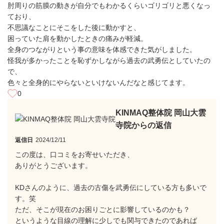
肘周りの筋膜の動きが自分でもわかるくらいゴリゴリと悪くなっ
ており、
不思議なことにそこをした後に動かすと、
困っていた肩を動かしたときの痛みが軽減。
全身のつながりという事の意味を体感できた気がしました。
怪我が多かったことを恥ずかしながら過去の武勇伝としていたの
で、
色々と全身的にやらないといけないんだなと感じてます。
0
KINMAQ整体院 岡山大雲
寺院からの返信
返信日
2024/12/11
この度は、口コミをお寄せいただき、
ありがとうございます。
KDさんのように、過去の古傷を武勇伝にしている方も多いで
す。笑
ただ、そこが現在のお困りごとに影響しているのかも？
というような目線の理解に少しでも関与できたのであれば