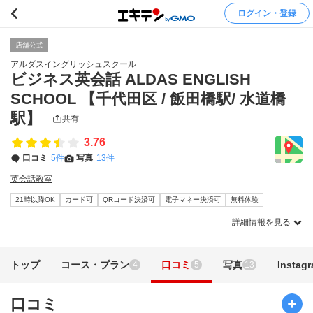
ログイン・登録
店舗公式
アルダスイングリッシュスクール
ビジネス英会話 ALDAS ENGLISH
SCHOOL 【千代田区 / 飯田橋駅/ 水道橋
駅】
共有
3.76
口コミ
5件
写真
13件
英会話教室
21時以降OK
カード可
QRコード決済可
電子マネー決済可
無料体験
詳細情報を見る
トップ
コース・プラン
口コミ
写真
Instag
4
5
13
口コミ