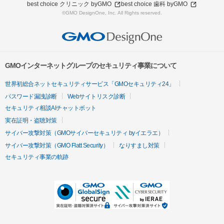
best choice クリニック byGMO
best choice 歯科 byGMO
©GMO DesignOne, Inc. All Rights reserved.
GMOインターネットグループのセキュリティ事業について
世界初総合ネットセキュリティサービス「GMOセキュリティ24」
パスワード漏洩診断
Webサイトリスク診断
セキュリティ相談AIチャットボット
実在証明・盗聴対策
サイバー攻撃対策（GMOサイバーセキュリティ byイエラエ）
サイバー攻撃対策（GMO Flatt Security）
なりすまし対策
セキュリティ事業の軌跡