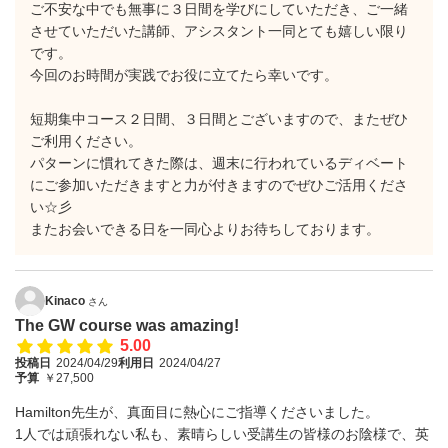
ご不安な中でも無事に３日間を学びにしていただき、ご一緒
させていただいた講師、アシスタント一同とても嬉しい限り
です。
今回のお時間が実践でお役に立てたら幸いです。
短期集中コース２日間、３日間とございますので、またぜひ
ご利用ください。
パターンに慣れてきた際は、週末に行われているディベート
にご参加いただきますと力が付きますのでぜひご活用くださ
い☆彡
またお会いできる日を一同心よりお待ちしております。
Kinaco
さん
The GW course was amazing!
5.00
投稿日
2024/04/29
利用日
2024/04/27
予算
￥27,500
Hamilton先生が、真面目に熱心にご指導くださいました。
1人では頑張れない私も、素晴らしい受講生の皆様のお陰様で、英