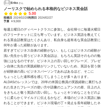
Eriko
さん
ノーリスクで始められる本格的なビジネス英会話
5.00
投稿日
2024/02/28
利用日
2024/02/27
予算
￥9,000
毎週土曜日のディベートクラスに参加し、会社帰りに毎週火曜日
のフリーチャットに立ち寄っています。ビジネス英語を教えてく
れる英会話教室はたくさんあり、私自身も超有名な英会話教室に
何年か通った経験があります。
若すぎてビジネス自体の経験がない、もしくはビジネスの経験が
浅い先生から習うビジネス英会話は、もちろん英語そのものの勉
強にはなるのですが、ビジネス上の言い回しやフレーズ、プレゼ
ン自体に先生の実践経験がリンクしていないため、英語を習う側
が経験値の高いビジネスパーソンであればあるほど、そこに
ちょっとした違和感を感じてしまうことが多々あります。
ALDASのレッスンでは、20年の米国公務員の実践経験に裏打ちさ
れた生きたフレーズの使い方や語彙のニュアンスの差、目上の人
をきちんと敬う英語の言い回し、ちょっとキツめなことをどのよ
うに柔らかくマイルドに伝えるかなど、本場のビジネス英語に触
れることができます。ビジネス現場の丁々発止を長年経験したネ