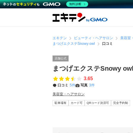
無料診断
エキテン
ビューティ・ヘアサロン
美容室
まつげエクステSnowy owl
口コミ
店舗公式
まつげエクステSnowy ow
3.65
口コミ
5件
写真
3件
美容室・ヘアサロン
駐車場有
カード可
QRコード決済可
完全予約制