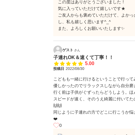
この度はありがとうございました！
気に入っていただけて嬉しいです★
ご友人からも褒めていただけて、よかっ
し、私も嬉しく思います^_^
また、よろしくお願いいたします✨
ゲスト
さん
子連れOK＆速くて丁寧！！
5.00
投稿日
2022/08/30
こどもも一緒に行けるということで行って
優しかったのでリラックスしながら自分磨き
行く前は子供がぐずったらどうしよう。ほ
スピードが速く、そのうえ綺麗に付いてたの
🙌🙌
同じように子連れの方でどこに行こうか悩
❤️
0