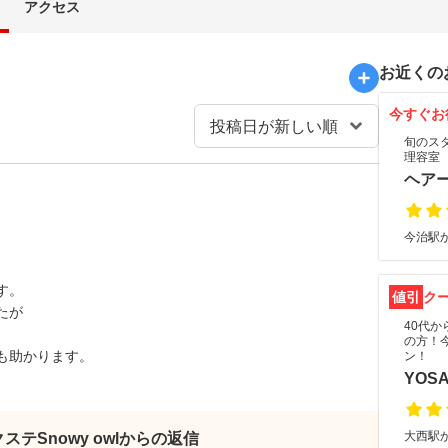
アクセス
お近くの
今すぐお
旬のス
理容室
ヘア
今治駅か
す。
値引
ク
たが
40代
の方！
も助かります。
ン！
YOS
大西駅か
ステSnowy owlからの返信