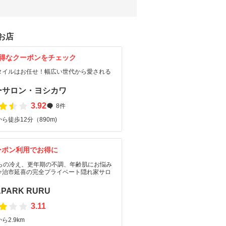
お店
得なクーポンをチェック
タイルはお任せ！幅広い世代から愛される
ーサロン・ヨシカワ
3.92
8件
ら徒歩12分（890m)
ーポン利用でお得に
からの冷え、更年期の不調、年齢肌にお悩み
今治市延喜の完全プライベート隠れ家サロ
APARK RURU
3.11
ら2.9km