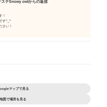
ステSnowy owlからの返信
す！
す^_^
ださい！
oogleマップで見る
地図で場所を見る