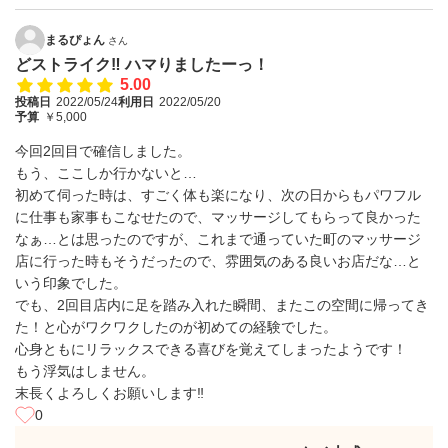
まるぴょん
さん
どストライク‼︎ ハマりましたーっ！
5.00
投稿日
2022/05/24
利用日
2022/05/20
予算
￥5,000
今回2回目で確信しました。
もう、ここしか行かないと…
初めて伺った時は、すごく体も楽になり、次の日からもパワフル
に仕事も家事もこなせたので、マッサージしてもらって良かった
なぁ…とは思ったのですが、これまで通っていた町のマッサージ
店に行った時もそうだったので、雰囲気のある良いお店だな…と
いう印象でした。
でも、2回目店内に足を踏み入れた瞬間、またこの空間に帰ってき
た！と心がワクワクしたのが初めての経験でした。
心身ともにリラックスできる喜びを覚えてしまったようです！
もう浮気はしません。
末長くよろしくお願いします‼︎
0