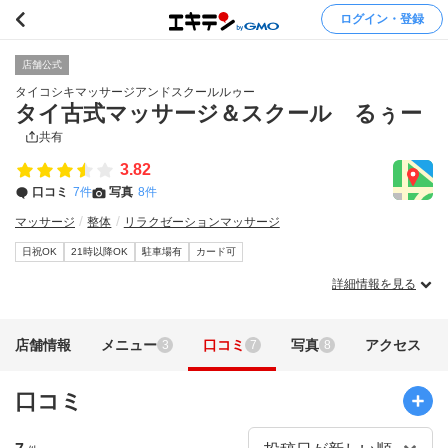
ログイン・登録
店舗公式
タイコシキマッサージアンドスクールルゥー
タイ古式マッサージ＆スクール るぅー
共有
3.82
口コミ
7件
写真
8件
マッサージ
整体
リラクゼーションマッサージ
日祝OK
21時以降OK
駐車場有
カード可
詳細情報を見る
店舗情報
メニュー
口コミ
写真
アクセス
3
7
8
口コミ