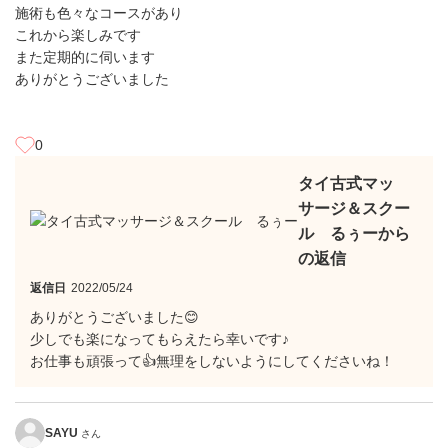
施術も色々なコースがあり
これから楽しみです
また定期的に伺います
ありがとうございました
0
タイ古式マッ
サージ＆スクー
ル るぅーから
の返信
返信日
2022/05/24
ありがとうございました😊
少しでも楽になってもらえたら幸いです♪
お仕事も頑張って👍無理をしないようにしてくださいね！
SAYU
さん