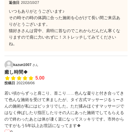
返信日
2022/10/27
いつもありがとうございます♪
その時その時の体調に合った施術を心がけて長い間ご来店あ
りがとうございます。
猫好きさんは背中、肩特に首なのでこれからだんだん寒くな
りますので肩に力いれずに！ストレッチしてみてください
ね。
kazun1007
さん
癒し時間🍀
5.00
投稿日
2022/08/06
若い頃からずっと肩こり、首こり……色んな凝りと付き合ってき
て色んな施術を受けて来ましたが、タイ古式マッサージるぅーさ
んの施術が私にはピッタリでした。ただ揉みほぐすマッサージで
はなく伸ばしたり指圧したりその人にあった施術でしてもらえる
ので終わったあとは体が凄く楽になってスッキリです。市外から
ですがもう5年以上お世話になってます🍀