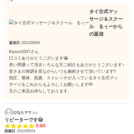
0
タイ古式マッ
サージ＆スクー
ル るぅーから
の返信
返信日
2022/08/08
Kazun1007さん
口コミありがとうございます😭
長い間通って頂きいろんな方ご紹介もありがとうございます♪
皆さまの体調を見ながらいつも施術させて頂いています‼️
指圧、整体、筋膜、ストレッチが入っているタイ古式マッ
サージをこれからもよろしくお願いします🤲
又のご来店お待ちしております。
ひなたママ
さん
リピーターです😃
5.00
投稿日
2022/05/24