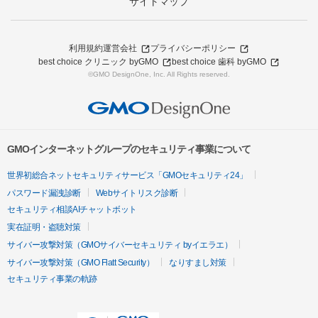
サイトマップ
利用規約
運営会社
プライバシーポリシー
best choice クリニック byGMO
best choice 歯科 byGMO
©GMO DesignOne, Inc. All Rights reserved.
GMOインターネットグループのセキュリティ事業について
世界初総合ネットセキュリティサービス「GMOセキュリティ24」
パスワード漏洩診断
Webサイトリスク診断
セキュリティ相談AIチャットボット
実在証明・盗聴対策
サイバー攻撃対策（GMOサイバーセキュリティ byイエラエ）
サイバー攻撃対策（GMO Flatt Security）
なりすまし対策
セキュリティ事業の軌跡