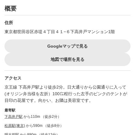
概要
住所
東京都世田谷区赤堤４丁目４１−６下高井戸マンション1階
Googleマップで見る
地図で場所を見る
アクセス
京王線 下高井戸駅より徒歩2分。日大通りから公園通りに入って
(オリジン弁当様を左折）100㍍程行った左手のピンクのテントが
目印の花屋です。向かい、お隣は美容室です。
最寄駅
下高井戸駅
から110m （徒歩2分）
松原駅(東京)
から590m （徒歩8分）
明大前駅
から890m （徒歩12分）