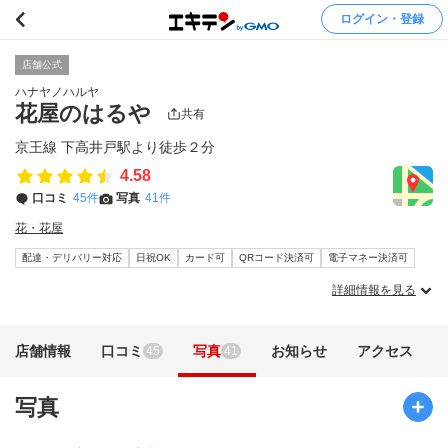
ログイン・登録
店舗公式
ハナヤノハルヤ
花屋のはるや
共有
京王線 下高井戸駅より徒歩２分
4.58
口コミ
45件
写真
41件
花・花屋
配達・デリバリー対応
日祝OK
カード可
QRコード決済可
電子マネー決済可
詳細情報を見る
店舗情報
口コミ
写真
お知らせ
アクセス
45
41
写真