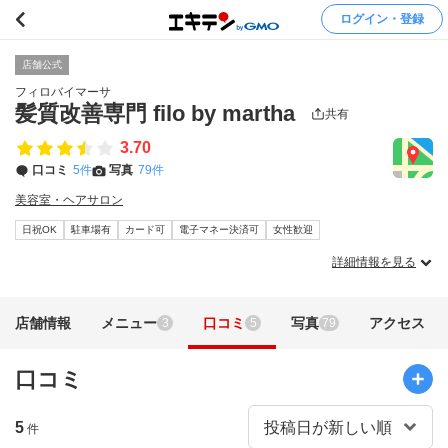
ログイン・登録
店舗公式
フィロバイマーサ
髪質改善専門 filo by martha
共有
3.70
口コミ
5件
写真
79件
美容室・ヘアサロン
日祝OK
駐車場有
カード可
電子マネー決済可
女性歓迎
詳細情報を見る
店舗情報
メニュー
口コミ
写真
アクセス
3
5
79
口コミ
5
件