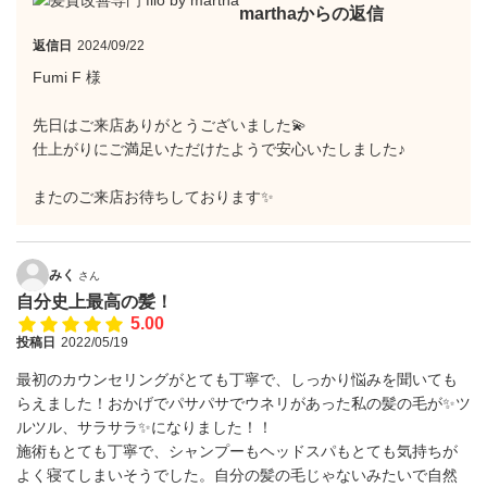
marthaからの返信
返信日
2024/09/22
Fumi F 様
先日はご来店ありがとうございました💫
仕上がりにご満足いただけたようで安心いたしました♪
またのご来店お待ちしております✨
みく
さん
自分史上最高の髪！
5.00
投稿日
2022/05/19
最初のカウンセリングがとても丁寧で、しっかり悩みを聞いても
らえました！おかげでパサパサでウネリがあった私の髪の毛が✨ツ
ルツル、サラサラ✨になりました！！
施術もとても丁寧で、シャンプーもヘッドスパもとても気持ちが
よく寝てしまいそうでした。自分の髪の毛じゃないみたいで自然