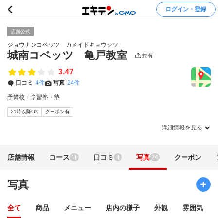
ログイン・登録
店舗公式
ジョウナンコベッツ カメイドキョウシツ
城南コベッツ 亀戸教室
共有
3.47
口コミ
4件
写真
24件
予備校
学習塾・塾
21時以降OK
クーポン有
詳細情報を見る
店舗情報
コース
口コミ
写真
クーポン
11
4
24
写真
全て
商品
メニュー
店内の様子
外観
雰囲気