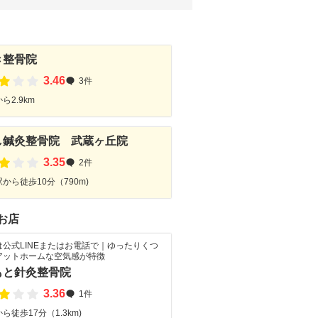
き整骨院
3.46
3件
ら2.9km
し鍼灸整骨院 武蔵ヶ丘院
3.35
2件
から徒歩10分（790m)
お店
は公式LINEまたはお電話で｜ゆったりくつ
アットホームな空気感が特徴
もと針灸整骨院
3.36
1件
ら徒歩17分（1.3km)