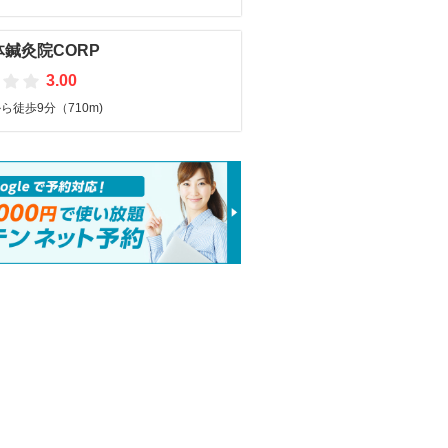
鍼灸院CORP
3.00
ら徒歩9分（710m)