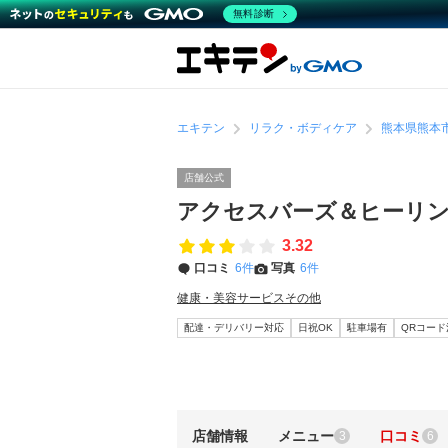
無料診断
エキテン
リラク・ボディケア
熊本県熊本
店舗公式
アクセスバーズ＆ヒーリ
3.32
口コミ
6件
写真
6件
健康・美容サービスその他
配達・デリバリー対応
日祝OK
駐車場有
QRコード
店舗情報
メニュー
口コミ
3
6