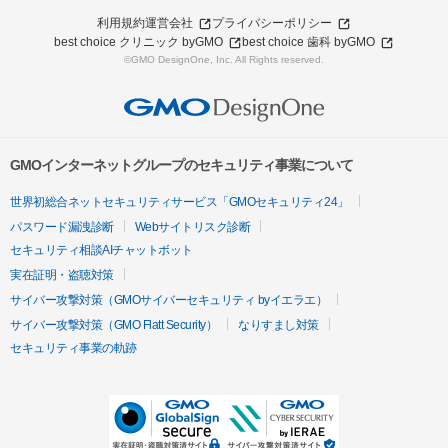
利用規約
運営会社
プライバシーポリシー
best choice クリニック byGMO
best choice 歯科 byGMO
©GMO DesignOne, Inc. All Rights reserved.
GMOインターネットグループのセキュリティ事業について
世界初総合ネットセキュリティサービス「GMOセキュリティ24」
パスワード漏洩診断
Webサイトリスク診断
セキュリティ相談AIチャットボット
実在証明・盗聴対策
サイバー攻撃対策（GMOサイバーセキュリティ byイエラエ）
サイバー攻撃対策（GMO Flatt Security）
なりすまし対策
セキュリティ事業の軌跡