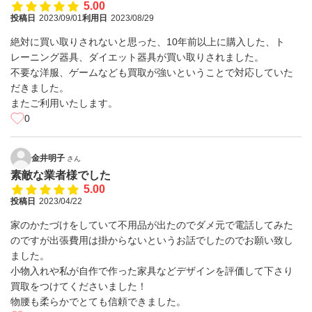
5.00
投稿日
2023/09/01
利用日
2023/08/29
絶対に買い取りされないと思った、10年前以上に購入した、ト
レーニング器具、ダイエット器具が買い取りされました。
不要な洋服、ゲームなども買取が強いということで対応していた
だきました。
またご利用いたします。
0
金井明子
さん
素敵な業者様でした
5.00
投稿日
2023/04/22
家のかたづけをしていて不用品が出たのでダメ元で電話してみた
のですが出張費用は掛からないというお話でしたのでお願い致し
ました。
小物入れや私が自作で作った家具などデザインを評価して下さり
買取をつけてくださいました！
物腰も柔らかでとても信頼できました。