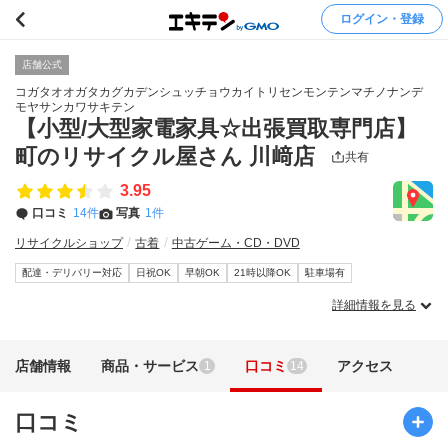
ログイン・登録
店舗公式
コガタオオガタカグカデンシュッチョウカイトリセンモンテンマチノナンデ
モヤサンカワサキテン
【小型/大型家電家具☆出張買取専門店】
町のリサイクル屋さん 川﨑店
共有
3.95
口コミ
14件
写真
1件
リサイクルショップ
古着
中古ゲーム・CD・DVD
配達・デリバリー対応
日祝OK
早朝OK
21時以降OK
駐車場有
詳細情報を見る
店舗情報
商品・サービス
口コミ
アクセス
1
14
口コミ