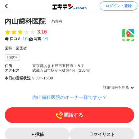
ログイン・登録
内山歯科医院
共有
3.16
口コミ
1件
写真
1件
歯科・歯医者
日祝OK
住所
東京都あきる野市五日市１８７
アクセス
武蔵五日市駅から徒歩4分（250m）
本日の営業状況
9:30〜16:30
詳細情報を見る
内山歯科医院のオーナー様ですか？
電話する
投稿
マイリスト