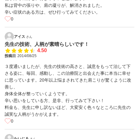
私は背中の張りや、肩の凝りが、解消されました。
辛い症状のある方は、ぜひ行ってみてください。
0
アイス
さん
先生の技術、人柄が素晴らしいです！
4.50
投稿日
2014/08/25
３度通いましたが、先生の技術の高さと、誠意をもって治して下
さる姿に、毎回、感動し、この治療院と出会えた事に本当に幸せ
に思っています。20年以上悩まされてきた肩こりが驚くように改
善し、
身体全体が整っていくようです。
辛い思いをしている方、是非、行ってみて下さい！
料金も、先生に申し訳ないほど、大変安く色々なところに先生の
誠実な人柄がうかがえます。
0
たいじろ
さん