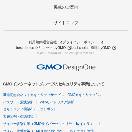
掲載のご案内
サイトマップ
利用規約
運営会社
プライバシーポリシー
best choice クリニック byGMO
best choice 歯科 byGMO
©GMO DesignOne, Inc. All Rights reserved.
GMOインターネットグループのセキュリティ事業について
世界初総合ネットセキュリティサービス「GMOセキュリティ24」
パスワード漏洩診断
Webサイトリスク診断
セキュリティ相談AIチャットボット
実在証明・盗聴対策
サイバー攻撃対策（GMOサイバーセキュリティ byイエラエ）
サイバー攻撃対策（GMO Flatt Security）
なりすまし対策