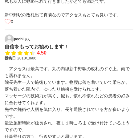
私も友人に勧められて行きましたがとても満足です。
新中野駅の改札出て真隣なのでアクセスもとても良いです。
0
pochi
さん
自信をもってお勧めします！
4.50
投稿日
2018/10/06
アクセスは最高です。丸の内線新中野駅の改札のすぐ上。雨で
も濡れません。
院長先生一人で施術しています。物腰は落ち着いていて柔らか。
落ち着いた院内で、ゆったり施術を受けられます。
マッサージの技術力が高く、鍼も、慣れ不慣れなどの患者の好み
に合わせてくれます。
先生の施術や人柄を気に入り、長年通院されている方が多いよう
です。
最近施術時間が延長され、夜１１時ころまで受け付けているよう
ですので、
仕事帰りの方も、行きやすいと思います。