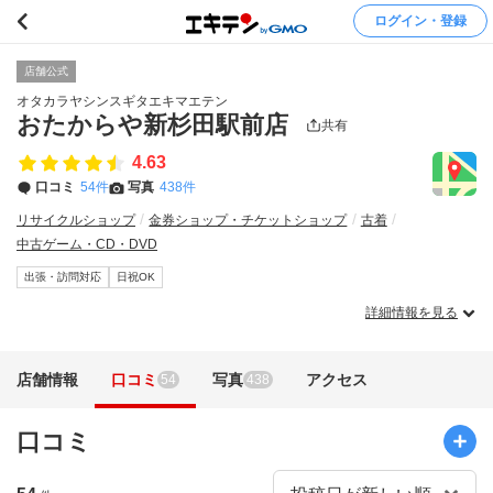
ログイン・登録
店舗公式
オタカラヤシンスギタエキマエテン
おたからや新杉田駅前店
共有
4.63
口コミ
54件
写真
438件
リサイクルショップ
金券ショップ・チケットショップ
古着
中古ゲーム・CD・DVD
出張・訪問対応
日祝OK
詳細情報を見る
店舗情報
口コミ
写真
アクセス
54
438
口コミ