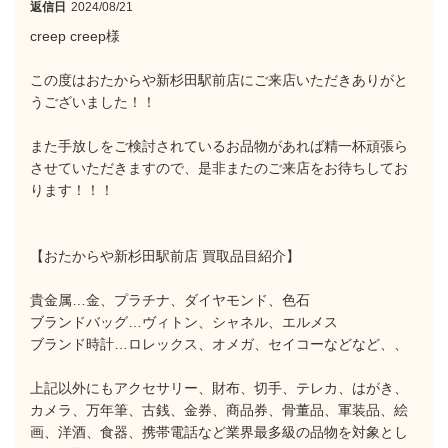
返信日
2024/08/21
creep creep様
この度はおたからや新杉田駅前店にご来店いただきありがと
うございました！！
また手放しをご検討されているお品物があれば精一杯頑張ら
させていただきますので、是非またのご来店をお待ちしてお
ります！！！
【おたからや新杉田駅前店 買取品目紹介】
貴金属…金、プラチナ、ダイヤモンド、色石
ブランドバッグ…ヴィトン、シャネル、エルメス
ブランド時計…ロレックス、オメガ、セイコーなどなど、、
上記以外にもアクセサリー、財布、切手、テレカ、はがき、
カメラ、万年筆、古銭、金券、商品券、骨董品、軍装品、絵
画、洋酒、食器、携帯電話など業界最多級の品物を対象とし