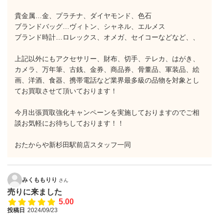
貴金属…金、プラチナ、ダイヤモンド、色石
ブランドバッグ…ヴィトン、シャネル、エルメス
ブランド時計…ロレックス、オメガ、セイコーなどなど、、
上記以外にもアクセサリー、財布、切手、テレカ、はがき、
カメラ、万年筆、古銭、金券、商品券、骨董品、軍装品、絵
画、洋酒、食器、携帯電話など業界最多級の品物を対象とし
てお買取させて頂いております！
今月出張買取強化キャンペーンを実施しておりますのでご相
談お気軽にお待ちしております！！
おたからや新杉田駅前店スタッフ一同
みくももりり
さん
売りに来ました
5.00
投稿日
2024/09/23