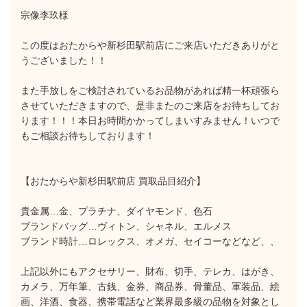
宗像李玖様
この度はおたからや新杉田駅前店にご来店いただきありがと
うございました！！
また手放しをご検討されているお品物があれば精一杯頑張ら
させていただきますので、是非またのご来店をお待ちしてお
ります！！！本日お時間かかってしまいすみません！いつで
もご相談お待ちしております！
【おたからや新杉田駅前店 買取品目紹介】
貴金属…金、プラチナ、ダイヤモンド、色石
ブランドバッグ…ヴィトン、シャネル、エルメス
ブランド時計…ロレックス、オメガ、セイコーなどなど、、
上記以外にもアクセサリー、財布、切手、テレカ、はがき、
カメラ、万年筆、古銭、金券、商品券、骨董品、軍装品、絵
画、洋酒、食器、携帯電話など業界最多級の品物を対象とし