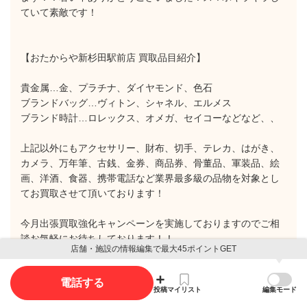
ていて素敵です！
【おたからや新杉田駅前店 買取品目紹介】
貴金属…金、プラチナ、ダイヤモンド、色石
ブランドバッグ…ヴィトン、シャネル、エルメス
ブランド時計…ロレックス、オメガ、セイコーなどなど、、
上記以外にもアクセサリー、財布、切手、テレカ、はがき、
カメラ、万年筆、古銭、金券、商品券、骨董品、軍装品、絵
画、洋酒、食器、携帯電話など業界最多級の品物を対象とし
てお買取させて頂いております！
今月出張買取強化キャンペーンを実施しておりますのでご相
談お気軽にお待ちしております！！
店舗・施設の情報編集で最大45ポイントGET
おたからや新杉田駅前店スタッフ一同
電話する
投稿
マイリスト
編集モード