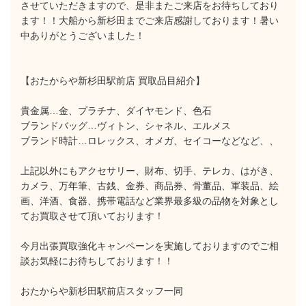
させていただきますので、是非またご来店をお待ちしており
ます！！大船から新杉田までご来店感謝しております！暑い
中ありがとうございました！
【おたからや新杉田駅前店 買取品目紹介】
貴金属…金、プラチナ、ダイヤモンド、色石
ブランドバッグ…ヴィトン、シャネル、エルメス
ブランド時計…ロレックス、オメガ、セイコーなどなど、、
上記以外にもアクセサリー、財布、切手、テレカ、はがき、
カメラ、万年筆、古銭、金券、商品券、骨董品、軍装品、絵
画、洋酒、食器、携帯電話など業界最多級の品物を対象とし
てお買取させて頂いております！
今月出張買取強化キャンペーンを実施しておりますのでご相
談お気軽にお待ちしております！！
おたからや新杉田駅前店スタッフ一同