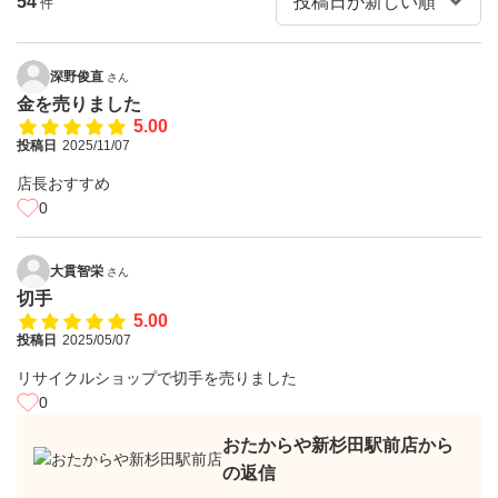
54
件
深野俊直
さん
金を売りました
5.00
投稿日
2025/11/07
店長おすすめ
0
大貫智栄
さん
切手
5.00
投稿日
2025/05/07
リサイクルショップで切手を売りました
0
おたからや新杉田駅前店から
の返信