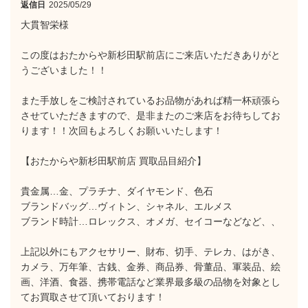
返信日
2025/05/29
大貫智栄様
この度はおたからや新杉田駅前店にご来店いただきありがと
うございました！！
また手放しをご検討されているお品物があれば精一杯頑張ら
させていただきますので、是非またのご来店をお待ちしてお
ります！！次回もよろしくお願いいたします！
【おたからや新杉田駅前店 買取品目紹介】
貴金属…金、プラチナ、ダイヤモンド、色石
ブランドバッグ…ヴィトン、シャネル、エルメス
ブランド時計…ロレックス、オメガ、セイコーなどなど、、
上記以外にもアクセサリー、財布、切手、テレカ、はがき、
カメラ、万年筆、古銭、金券、商品券、骨董品、軍装品、絵
画、洋酒、食器、携帯電話など業界最多級の品物を対象とし
てお買取させて頂いております！