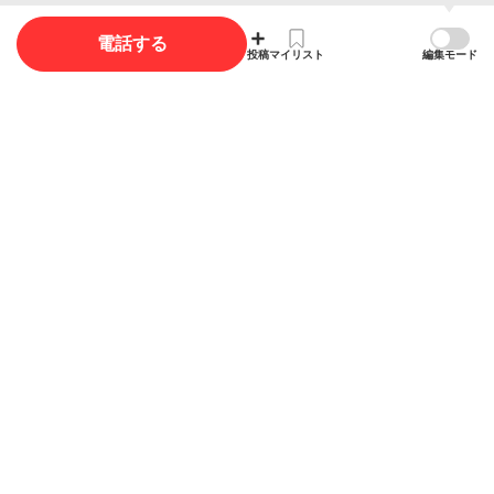
電話する
投稿
マイリスト
編集モード
概要
店舗名
トウケンコーポレーション アキルノシテン
東建コーポレーション株式会社 あきる野支店
ジャンル
賃貸不動産
不動産売買
住宅リフォーム・リノベーション
電話番号
042-532-3500
住所
東京都あきる野市秋川５丁目６−１