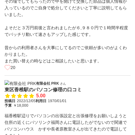
その場でしてもらったので中を開けて交換した部品は個人情報が
入っているのでご自身で処分してくださいと丁寧に説明してもら
いました。
よそだと３万円前後と言われましたが６,９８０円で１時間半程度
でバッチリ動いて速さもアップした感じです。
昔からの利用者さんを大事にしてるのでご依頼が多いのがよくわ
かりました。
また買い替えの時などはご相談したいと思います。
20
有限会社 PRK
さん
東区香椎駅のパソコン修理の口コミ
5.00
投稿日
2022/12/05
利用日
1970/01/01
予算
￥18,000
福香椎駅辺りでパソコンの出張設定と出張修理をお願いしようと
住所の近くにパソリンク福岡さんに電話したがでないので関連で
パソコンハウス かすや長者原教室さんが出てきたので電話して