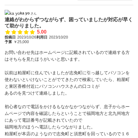
ka yo
さん
連絡がわからずつながらず、困っていましたが対応が早く
て助かりました。
5.00
投稿日
2023/10/26
利用日
2023/10/20
予算
￥25,000
お問い合わせ先はホームページに記載されているので連絡する方
はそちらを見たほうがいいと思います。
以前は粕屋町に住んでいましたが志免町に引っ越してパソコンを
使わないといけないことがでてきたので検索していたら、粕屋町
と東区香椎付近にパソコンハウスさんの口コミが
あるのを見つけて連絡しました。
初心者なので電話をかけるもなかなかつながらず、息子からホー
ムページで内容を確認したらということで福岡地方と北九州地方
にあって電話番号が記載されていたので
福岡地方のほうへ電話したらつながりました。
粕屋町が本店のようなので志免町と須恵町を回っているので１６