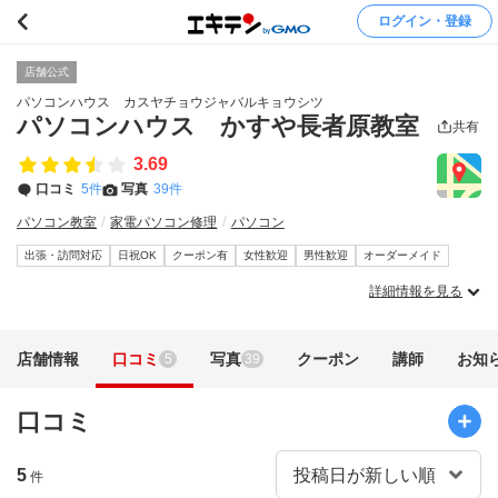
ログイン・登録
店舗公式
パソコンハウス カスヤチョウジャバルキョウシツ
パソコンハウス かすや長者原教室
共有
3.69
口コミ
5件
写真
39件
パソコン教室
家電パソコン修理
パソコン
出張・訪問対応
日祝OK
クーポン有
女性歓迎
男性歓迎
オーダーメイド
詳細情報を見る
店舗情報
口コミ
写真
クーポン
講師
お知
5
39
口コミ
5
件