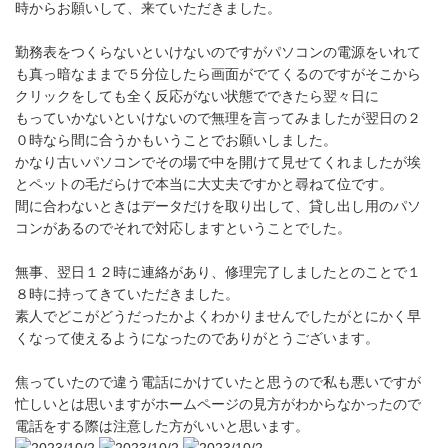
時からお願いして、来ていただきました。
勤務表をつくらないといけないのですがパソコンの電源をいれて
も真っ暗なままで５分位したら画面がでてくるのですがそこから
クリックをしても全く反応がない状態でできたら翌々日に
もっていかないといけないので無理を言ってみましたが翌日の２
０時なら間に合うかもいうことでお願いしました。
かなり古いパソコンでその場で中を開けて見せてくれましたが埃
とペットの毛だらけで本当に大丈夫ですかと尋ねて位です。
間に合わないときはデータだけを取り出して、貸し出し用のパソ
コンがあるのでそれで対応しますということでした。
無事、翌日１２時に連絡があり、修理完了しましたとのことで１
８時に持ってきていただきました。
素人でどこがどうだったかよくわかりませんでしたがとにかく早
くなって使えるようになったのでありがとうございます。
焦っていたので違う電話にかけていたと思うので私も悪いですが
忙しいとは思いますがホームページの見方がわからなかったので
電話をする際は注意した方がいいと思います。