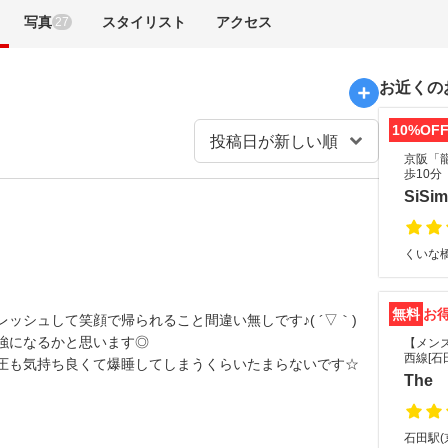
写真
スタイリスト
アクセス
27
お近くの
10%OF
京阪「
歩10分
SiSim
くいな橋
無料
お
ッシュして笑顔で帰られること間違い無しです♪( ´▽｀)
強になるかと思います◎
【メン
西線[石
圧も気持ち良くて爆睡してしまうくらいたまらないです☆
The 
石田駅(