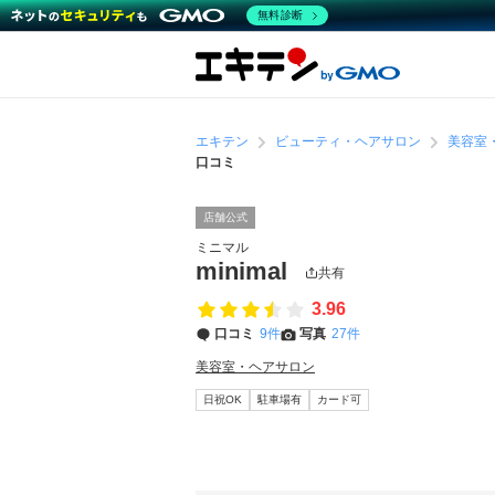
無料診断
エキテン
ビューティ・ヘアサロン
美容室
口コミ
店舗公式
ミニマル
minimal
共有
3.96
口コミ
9件
写真
27件
美容室・ヘアサロン
日祝OK
駐車場有
カード可