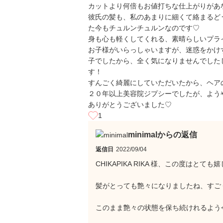
カットより何倍もお値打ちな仕上がりがあ
彼氏の髪も、私のあまりに細くて絡まるど
た今もチュルンチュルンなのです♡
身も心も軽くしてくれる、素晴らしいプラ
お子様がいらっしゃいますが、迷惑をかけ
子でしたから、全く気になりませんでした
す！
すんごく綺麗にしていただいたから、ヘア
２０年以上美容院ジプシーでしたが、よう
ありがとうございました♡
1
minimalからの返信
返信日
2022/09/04
CHIKAPIKA RIKA 様、この度は
髪がとっても艶々になりましたね、すごく
このまま艶々の状態を保ち続けれるよう