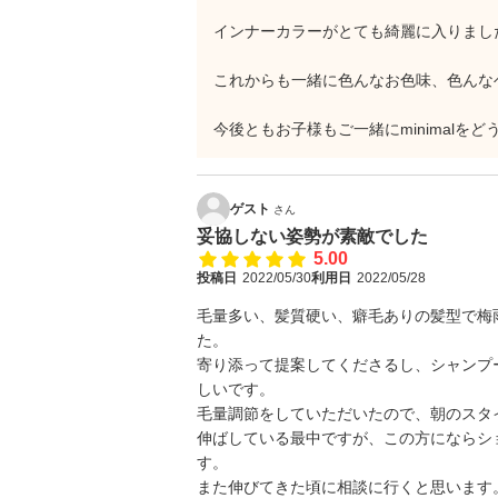
インナーカラーがとても綺麗に入りました
これからも一緒に色んなお色味、色んなヘ
今後ともお子様もご一緒にminimalを
ゲスト
さん
妥協しない姿勢が素敵でした
5.00
投稿日
2022/05/30
利用日
2022/05/28
毛量多い、髪質硬い、癖毛ありの髪型で梅
た。
寄り添って提案してくださるし、シャンプ
しいです。
毛量調節をしていただいたので、朝のスタ
伸ばしている最中ですが、この方にならシ
す。
また伸びてきた頃に相談に行くと思います