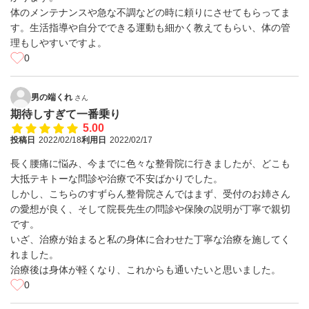
体のメンテナンスや急な不調などの時に頼りにさせてもらってま
す。生活指導や自分でできる運動も細かく教えてもらい、体の管
理もしやすいですよ。
0
男の端くれ
さん
期待しすぎて一番乗り
5.00
投稿日
2022/02/18
利用日
2022/02/17
長く腰痛に悩み、今までに色々な整骨院に行きましたが、どこも
大抵テキトーな問診や治療で不安ばかりでした。
しかし、こちらのすずらん整骨院さんではまず、受付のお姉さん
の愛想が良く、そして院長先生の問診や保険の説明が丁寧で親切
です。
いざ、治療が始まると私の身体に合わせた丁寧な治療を施してく
れました。
治療後は身体が軽くなり、これからも通いたいと思いました。
0