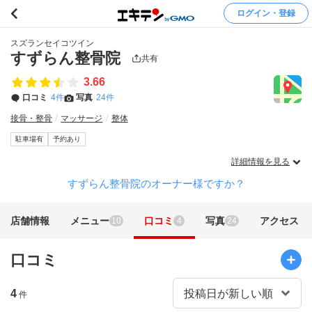
ログイン・登録
スズランセイコツイン
すずらん整骨院
共有
3.66
口コミ
4件
写真
24件
接骨・整骨
マッサージ
整体
駐車場有
予約あり
詳細情報を見る
すずらん整骨院のオーナー様ですか？
店舗情報
メニュー
口コミ
写真
アクセス
10
4
24
口コミ
4
件