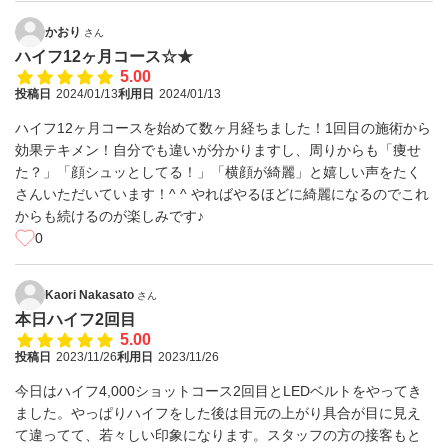
かおり
さん
ハイフ12ヶ月コース☆★
5.00
投稿日
2024/01/13
利用日
2024/01/13
ハイフ12ヶ月コースを始めて数ヶ月経ちました！1回目の施術から
効果テキメン！自分でも違いが分かりますし、周りからも「痩せ
た？」「顔シュッとしてる！」「横顔が綺麗」と嬉しい声をたく
さんいただいています！^ ^ やればやるほどに綺麗になるのでこれ
からも続けるのが楽しみです♪
0
Kaori Nakasato
さん
本日ハイフ2回目
5.00
投稿日
2023/11/26
利用日
2023/11/26
今日はハイフ4,000ショットコース2回目とLEDベルトをやってき
ました。やっぱりハイフをした後は目元の上がり具合が目に見え
て違ってて、若々しい印象になります。スタッフの方の接客もと