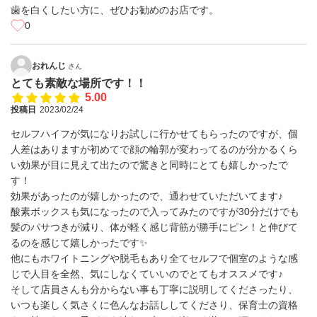
歯を白くしたい方に、ぜひお勧めのお店です。
0
おれんじ
さん
とても素敵な場所です！！
5.00
投稿日
2023/02/24
セルフハイフが気になりお試しに行かせてもらったのですが、個
人差はありますが初めてで顔の輪郭が変わってるのが分かるくら
い効果が目に見えて出たので驚きと同時にとても嬉しかったで
す！
効果があったのが嬉しかったので、通わせていただいてます♪
酸素ボックスも気になったので入ってみたのですが30分だけでも
髪のパサつきが減り、体が軽く感じ背筋が勝手にピン！と伸びて
るのを感じて嬉しかったです✨
他にもホワイトニングや脱毛もあり全てセルフで個室のような感
じで人目を全然、気にしなくていいのでとてもオススメです♪
そして店員さんも分からない事も丁寧に説明してくださったり、
いつも楽しく気さくに色んなお話ししてくださり、保育士の資格