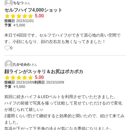
ちなつ
さん
セルフハイフ4,000ショット
5.00
投稿日
2023/11/01
予算
￥5,000
本日で4回目です。セルフでハイフができて居心地の良い空間で
す。小顔にもなり、顔の左右左も無くなってきました！
0
たかせみわ
さん
顔ラインがスッキリ＆お尻はポカポカ
5.00
投稿日
2023/10/09
利用日
2023/10/09
予算
￥5,000
前回に続きハイフ＆LEDベルトを利用させていただきました。
ハイフの前後で写真を撮って比較して見せていただけるので変化
が感じられて嬉しい♪
2週間くらい空けて継続すると効果的と聞いたので、続けて来てみ
ました。
気温が下がって下半身の冷えが気になる季節になりました。