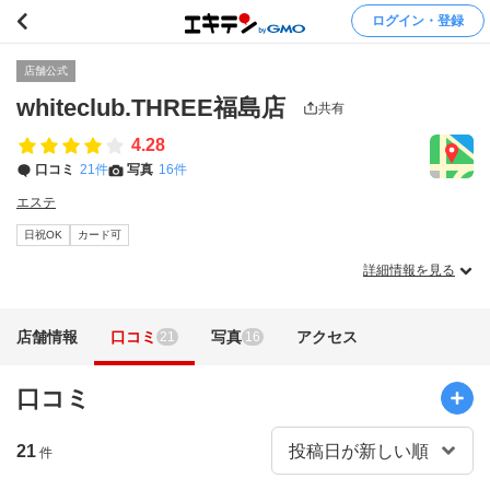
ログイン・登録
店舗公式
whiteclub.THREE福島店
共有
4.28
口コミ
21件
写真
16件
エステ
日祝OK
カード可
詳細情報を見る
店舗情報
口コミ
写真
アクセス
21
16
口コミ
21
件