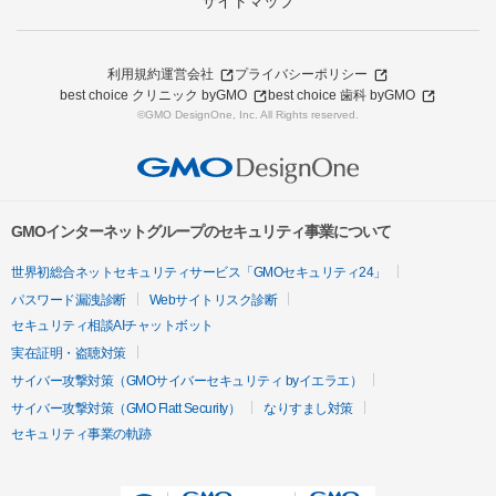
サイトマップ
利用規約
運営会社
プライバシーポリシー
best choice クリニック byGMO
best choice 歯科 byGMO
©GMO DesignOne, Inc. All Rights reserved.
GMOインターネットグループのセキュリティ事業について
世界初総合ネットセキュリティサービス「GMOセキュリティ24」
パスワード漏洩診断
Webサイトリスク診断
セキュリティ相談AIチャットボット
実在証明・盗聴対策
サイバー攻撃対策（GMOサイバーセキュリティ byイエラエ）
サイバー攻撃対策（GMO Flatt Security）
なりすまし対策
セキュリティ事業の軌跡