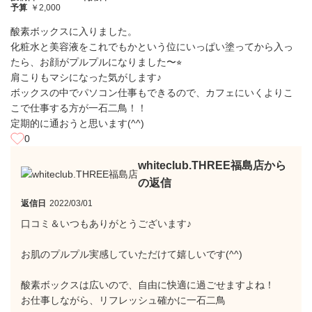
予算
￥2,000
酸素ボックスに入りました。
化粧水と美容液をこれでもかという位にいっぱい塗ってから入っ
たら、お顔がプルプルになりました〜⭐︎
肩こりもマシになった気がします♪
ボックスの中でパソコン仕事もできるので、カフェにいくよりこ
こで仕事する方が一石二鳥！！
定期的に通おうと思います(^^)
0
whiteclub.THREE福島店から
の返信
返信日
2022/03/01
口コミ＆いつもありがとうございます♪
お肌のプルプル実感していただけて嬉しいです(^^)
酸素ボックスは広いので、自由に快適に過ごせますよね！
お仕事しながら、リフレッシュ確かに一石二鳥