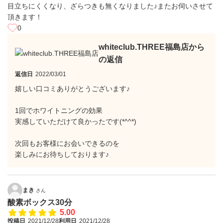
目立ちにくくなり、ざらつきも無くなりました♪またお伺いさせて
頂きます！
0
whiteclub.THREE福島店から
の返信
返信日
2022/03/01
嬉しい口コミありがとうございます♪
1回でホワイトニングの効果
実感していただけて良かったです(*^^*)
次回もお客様にお会いできるのを
楽しみにお待ちしております♪
まき
さん
酸素ボックス30分
5.00
投稿日
2021/12/28
利用日
2021/12/28