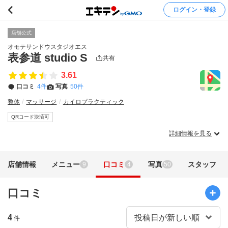
ログイン・登録
店舗公式
オモテサンドウスタジオエス
表参道 studio S
共有
3.61
口コミ
4件
写真
50件
整体
マッサージ
カイロプラクティック
QRコード決済可
詳細情報を見る
店舗情報
メニュー
口コミ
写真
スタッフ
9
4
50
口コミ
4
件