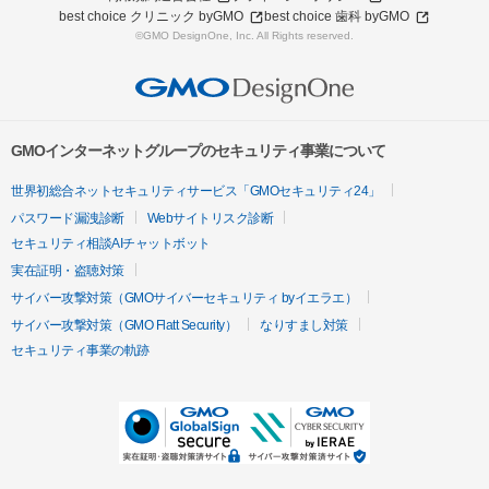
best choice クリニック byGMO
best choice 歯科 byGMO
©GMO DesignOne, Inc. All Rights reserved.
GMOインターネットグループのセキュリティ事業について
世界初総合ネットセキュリティサービス「GMOセキュリティ24」
パスワード漏洩診断
Webサイトリスク診断
セキュリティ相談AIチャットボット
実在証明・盗聴対策
サイバー攻撃対策（GMOサイバーセキュリティ byイエラエ）
サイバー攻撃対策（GMO Flatt Security）
なりすまし対策
セキュリティ事業の軌跡