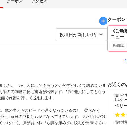
クーポン
アクセス
クーポン
《ご新
ニュー 
新規限定
お近くの
りました。しかし人にしてもらうのが恥ずかしくて諦めていま
えるので気軽に脱毛施術が出来ます。特に他人にしてもらう
通いや
用設備で施術を行って脱毛します。
しいハ
ベリ
に、髭の生えるスピードが遅くなっているのと、柔らかく
げか、毎日の髭剃りも楽になってきています。また脱毛だけ
南草津駅
ていたので、肌が弱い私でも肌を痛めずに脱毛が出来ててい