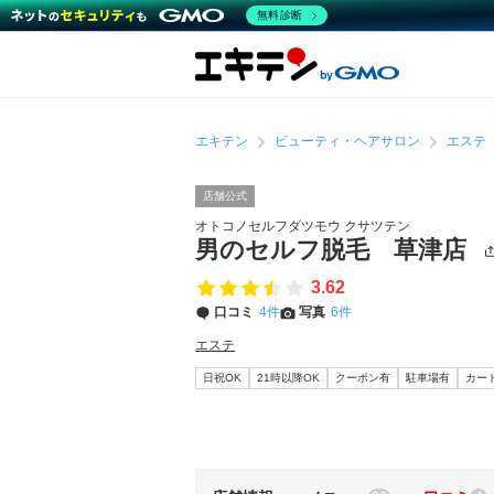
無料診断
エキテン
ビューティ・ヘアサロン
エステ
店舗公式
オトコノセルフダツモウ クサツテン
男のセルフ脱毛 草津店
3.62
口コミ
4件
写真
6件
エステ
日祝OK
21時以降OK
クーポン有
駐車場有
カー