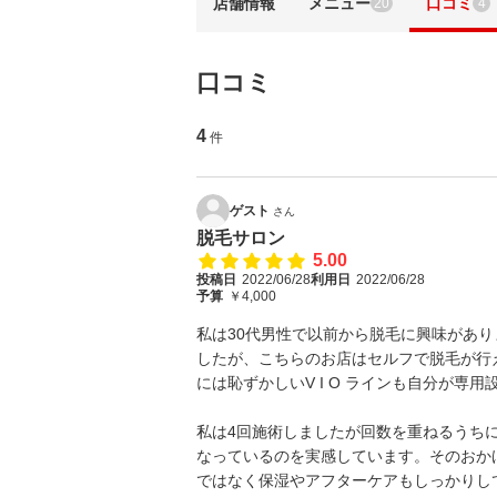
店舗情報
メニュー
口コミ
20
4
口コミ
4
件
ゲスト
さん
脱毛サロン
5.00
投稿日
2022/06/28
利用日
2022/06/28
予算
￥4,000
私は30代男性で以前から脱毛に興味があ
したが、こちらのお店はセルフで脱毛が行
には恥ずかしいV I O ラインも自分が専
私は4回施術しましたが回数を重ねるうち
なっているのを実感しています。そのおか
ではなく保湿やアフターケアもしっかりし