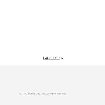
PAGE TOP
© GMO DesignOne, Inc. All Rights reserved.