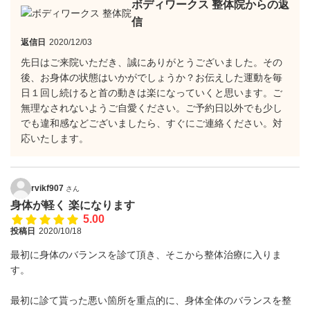
ボディワークス 整体院からの返
信
返信日
2020/12/03
先日はご来院いただき、誠にありがとうございました。その
後、お身体の状態はいかがでしょうか？お伝えした運動を毎
日１回し続けると首の動きは楽になっていくと思います。ご
無理なされないようご自愛ください。ご予約日以外でも少し
でも違和感などございましたら、すぐにご連絡ください。対
応いたします。
rvikf907
さん
身体が軽く 楽になります
5.00
投稿日
2020/10/18
最初に身体のバランスを診て頂き、そこから整体治療に入りま
す。
最初に診て貰った悪い箇所を重点的に、身体全体のバランスを整