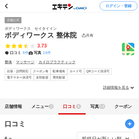
ログイン・登録
店舗公式
ボディワークス セイタイイン
ボディワークス 整体院
共有
3.73
口コミ
6件
写真
14件
整体
マッサージ
カイロプラクティック
出張・訪問対応
クーポン有
駐車場有
カード可
QRコード決済可
電子マネー決済可
女性歓迎
男性歓迎
詳細情報を見る
店舗情報
メニュー
口コミ
写真
クーポン
2
6
14
口コミ
6