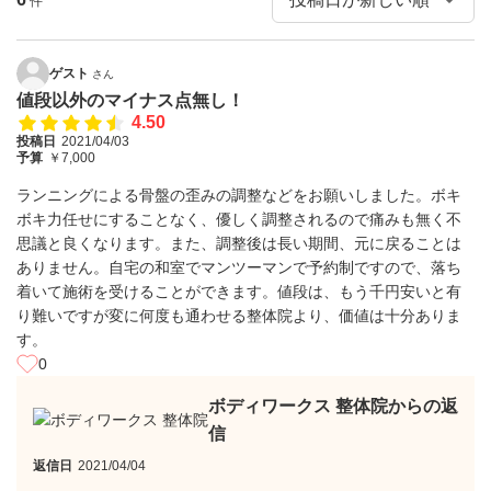
件
ゲスト
さん
値段以外のマイナス点無し！
4.50
投稿日
2021/04/03
予算
￥7,000
ランニングによる骨盤の歪みの調整などをお願いしました。ボキ
ボキ力任せにすることなく、優しく調整されるので痛みも無く不
思議と良くなります。また、調整後は長い期間、元に戻ることは
ありません。自宅の和室でマンツーマンで予約制ですので、落ち
着いて施術を受けることができます。値段は、もう千円安いと有
り難いですが変に何度も通わせる整体院より、価値は十分ありま
す。
0
ボディワークス 整体院からの返
信
返信日
2021/04/04