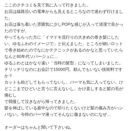
ここのクチコミを見て気に入って行きました。
お店は線路沿いの電車からも見えるところなので迷わず行けまし
た。
お店は落ち着いた雰囲気に少しPOPな感じが入って清潔で良かっ
たのですが、
やってもらった方に「イマドキ流行りの大きめの巻き髪にした
い。ゆるふわのイメージで」と伝えました。ところが細いロット
で巻き始めたのでなにかテクニックがあるのかなと思っていたら
なんと80年代ソバージュに…
ゆるふわとはかなり遠い「当時の髪型」になってしまいました。
チリッチリなのにお会計で15000円。頼んでもいない技術料です
か？
カットも殆どしてもらってないし、パーマも気に入ってない。け
どここまでひどいと言うに言えないし、かけ直しすると髪の毛が
痛むし
で我慢して泣きながら帰ってきました。
髪を伸ばしている最中なので切りたくないけど髪の傷み方がハン
パない。今時のパーマ液ってそんなに傷まないのになぜ…
オーダーはちゃんと聞いて下さいね。