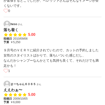
か緊張するとこでしたが、ベレッツァさんはそんなイメージが全
くないです。
0
heso
さん
落ち着く
5.00
投稿日
2010/09/06
予算
￥5,250
９月号のＶＥＲＹに紹介されていたので、カットの予約しました
女性のスタイリストばかりで、落ちいついた感じだし、
なんだかシャンプーなんかとても気持ち良くて、それだけでも満
足かも！
1
まーちゃん６０６５
さん
ええわぁ〜
5.00
投稿日
2009/10/05
予算
￥6,000