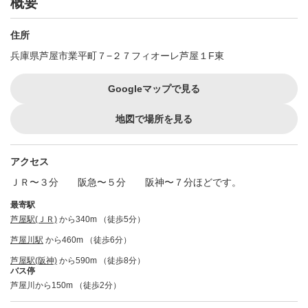
概要
住所
兵庫県芦屋市業平町７−２７フィオーレ芦屋１F東
Googleマップで見る
地図で場所を見る
アクセス
ＪＲ〜３分 阪急〜５分 阪神〜７分ほどです。
最寄駅
芦屋駅(ＪＲ)
から340m （徒歩5分）
芦屋川駅
から460m （徒歩6分）
芦屋駅(阪神)
から590m （徒歩8分）
バス停
芦屋川から150m （徒歩2分）